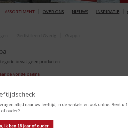
ASSORTIMENT
OVER ONS
NIEUWS
INSPIRATIE
ORTIMENT
ngen
Gedistilleerd Overig
Grappa
pa
tegorie bevat geen producten.
aar de vorige pagina
eftijdscheck
 vragen altijd naar uw leeftijd, in de winkels en ook online. Bent u 
r of ouder?
a, ik ben 18 jaar of ouder