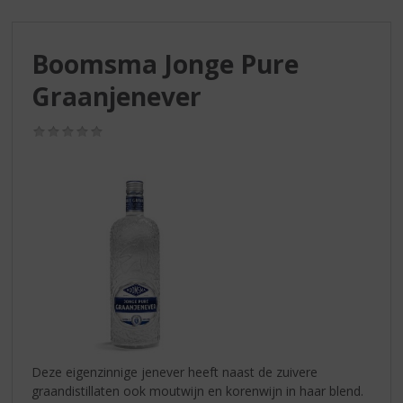
S
p
r
Boomsma Jonge Pure
i
n
Graanjenever
g
n
(0,0
a
/
a
5)
r
d
e
n
a
v
i
g
a
t
i
Deze eigenzinnige jenever heeft naast de zuivere
e
graandistillaten ook moutwijn en korenwijn in haar blend.