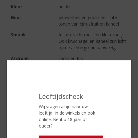
Kleur
helder
Geur
jeneverbes en graan en lichte
tonen van citrusfruit en kaneel
Smaak
fris en zacht met een klein zoetje.
Ook kruidnagel en kaneel zijn licht
op de achtergrond aanwezig
Afdronk
zacht en fris
Serveertip
drink de jenever puur en licht
gekoeld om de volle sensatie van
de verfijnde, natuurlijke smaak te
beleven. Ook is deze jenever de
Leeftijdscheck
perfecte basis voor iedere cocktail
waarin jenever verwerkt is.
Wij vragen altijd naar uw
leeftijd, in de winkels en ook
online. Bent u 18 jaar of
Reviews
ouder?