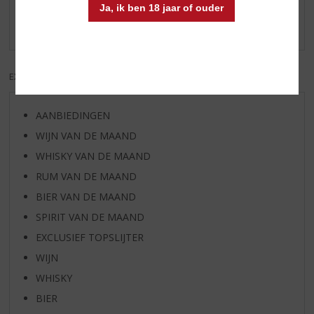
Schrijf een review
Ja, ik ben 18 jaar of ouder
Er zijn nog geen reviews geplaatst voor dit product
EXCL. BTW
INCL. BTW
AANBIEDINGEN
WIJN VAN DE MAAND
WHISKY VAN DE MAAND
RUM VAN DE MAAND
BIER VAN DE MAAND
SPIRIT VAN DE MAAND
EXCLUSIEF TOPSLIJTER
WIJN
WHISKY
BIER