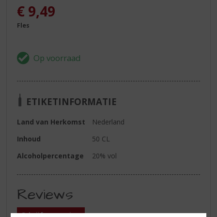
€
9,49
Fles
ETIKETINFORMATIE
Land van Herkomst
Nederland
Inhoud
50 CL
Alcoholpercentage
20% vol
Reviews
Schrijf een review