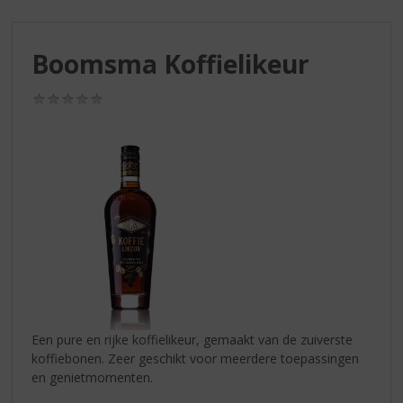
S
p
r
Boomsma Koffielikeur
i
n
g
(0,0
/
n
5)
a
a
r
d
e
n
a
v
i
g
a
Een pure en rijke koffielikeur, gemaakt van de zuiverste
t
koffiebonen. Zeer geschikt voor meerdere toepassingen
i
en genietmomenten.
e