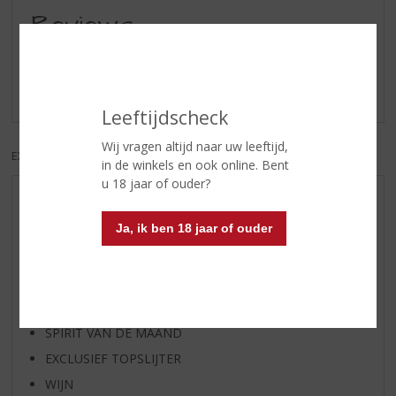
Reviews
Schrijf een review
Er zijn nog geen reviews geplaatst voor dit product
Leeftijdscheck
Wij vragen altijd naar uw leeftijd,
EXCL. BTW
INCL. BTW
in de winkels en ook online. Bent
u 18 jaar of ouder?
AANBIEDINGEN
Ja, ik ben 18 jaar of ouder
WIJN VAN DE MAAND
WHISKY VAN DE MAAND
RUM VAN DE MAAND
BIER VAN DE MAAND
SPIRIT VAN DE MAAND
EXCLUSIEF TOPSLIJTER
WIJN