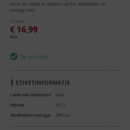
bevat de smaak en warmte van het authentieke en
zonnige Italië.
Originele prijs was:
€
19,99
, Huidige prijs is:
€
16,99
Fles
ETIKETINFORMATIE
Land van Herkomst
Italië
Inhoud
70 CL
Alcoholpercentage
28% vol