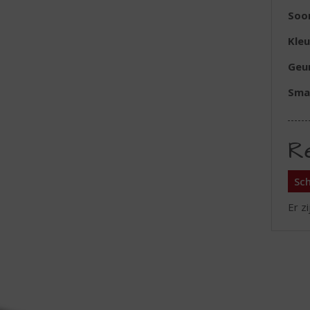
Soor
Kleu
Geu
Sma
R
Sch
Er z