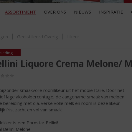
ASSORTIMENT
OVER ONS
NIEUWS
INSPIRATIE
ORTIMENT
ngen
Gedistilleerd Overig
Likeur
bieding
llini Liquore Crema Melone/ 
(0,0
/
5)
bijzonder smaakvolle roomlikeur uit het mooie Italië. Door het
tief lage alcoholpercentage, de aangename smaak van meloen
e bereiding met o.a. verse volle melk en room is deze likeur
ijk fris, zacht en vol van smaak!
lekker is een Pornstar Bellini!
l Bellini Melone