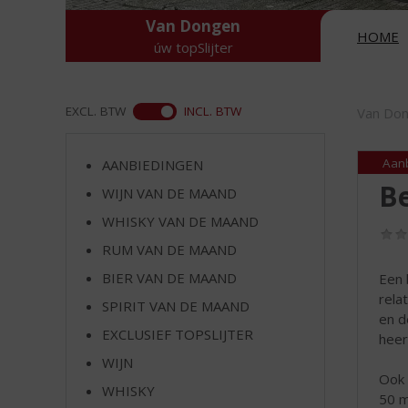
d
S
Van Dongen
HOME
p
úw topSlijter
r
i
n
ASS
EXCL. BTW
INCL. BTW
Van Do
g
n
a
Aan
AANBIEDINGEN
a
Be
WIJN VAN DE MAAND
r
WHISKY VAN DE MAAND
d
e
RUM VAN DE MAAND
n
BIER VAN DE MAAND
Een 
a
rela
v
SPIRIT VAN DE MAAND
en d
i
EXCLUSIEF TOPSLIJTER
heerl
g
a
WIJN
Ook 
t
WHISKY
50 m
i