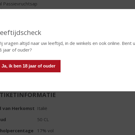
l Passievruchtsap
l Passievruchtsiroop
eer met een halve passievrucht
Originele
€
15,99
eeftijdscheck
, Huidig
€
12,99
ij vragen altijd naar uw leeftijd, in de winkels en ook online. Bent 
Fles
8 jaar of ouder?
Ja, ik ben 18 jaar of ouder
TIKETINFORMATIE
d van Herkomst
Italië
oud
50 CL
oholpercentage
17% vol