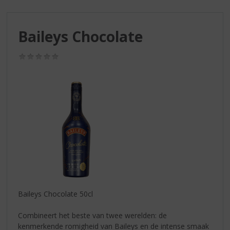
S
p
r
Baileys Chocolate
i
n
g
(0,0
/
n
5)
a
a
r
d
e
n
a
v
i
g
a
Baileys Chocolate 50cl
t
i
Combineert het beste van twee werelden: de
e
kenmerkende romigheid van Baileys en de intense smaak