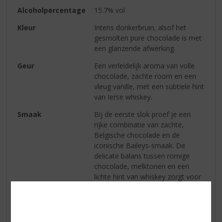
Alcoholpercentage
15.7% vol
Kleur
Intens donkerbruin, alsof het
gesmolten pure chocolade is met
een glanzende afwerking.
Geur
Een verleidelijk aroma van volle
chocolade, zachte room en een
vleug vanille, met een subtiele hint
van Ierse whiskey.
Smaak
Bij de eerste slok proef je een
rijke combinatie van zachte,
Belgische chocolade en de
iconische Baileys-smaak. De
delicate balans tussen romige
chocolade, melktonen en een
lichte hint van whiskey zorgt voor
een weelderige smaak die elke
chocoladeliefhebber zal
waarderen.