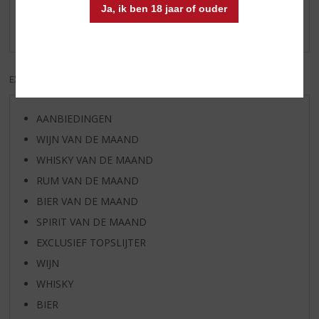
eigenzinnige smaak uitstekend te combineren met
Ja, ik ben 18 jaar of ouder
meze/tapa's.
EXCL. BTW
INCL. BTW
AANBIEDINGEN
WIJN VAN DE MAAND
WHISKY VAN DE MAAND
RUM VAN DE MAAND
BIER VAN DE MAAND
SPIRIT VAN DE MAAND
EXCLUSIEF TOPSLIJTER
WIJN
WHISKY
BIER