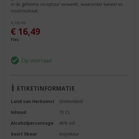
in de geheime receptuur verwerkt, waaronder kaneel en
nootmuskaat.
Originele prijs was:
€
18,99
, Huidige prijs is:
€
16,49
Fles
ETIKETINFORMATIE
Land van Herkomst
Griekenland
Inhoud
70 CL
Alcoholpercentage
40% vol
Soort likeur
Anijslikeur