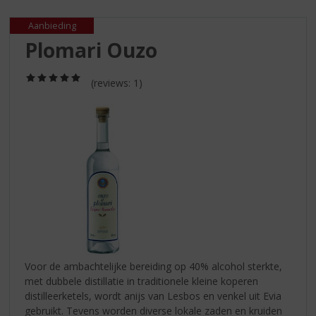
S
p
Aanbieding
r
Plomari Ouzo
i
n
g
(5,0
(reviews: 1)
/
n
5)
a
a
r
d
e
n
a
v
i
g
a
Voor de ambachtelijke bereiding op 40% alcohol sterkte,
t
met dubbele distillatie in traditionele kleine koperen
i
distilleerketels, wordt anijs van Lesbos en venkel uit Evia
e
gebruikt. Tevens worden diverse lokale zaden en kruiden