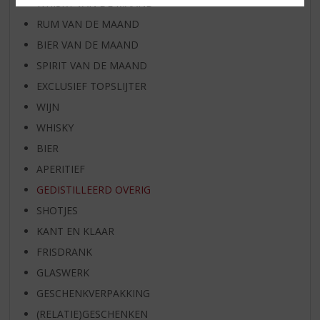
WHISKY VAN DE MAAND
RUM VAN DE MAAND
BIER VAN DE MAAND
SPIRIT VAN DE MAAND
EXCLUSIEF TOPSLIJTER
WIJN
WHISKY
BIER
APERITIEF
GEDISTILLEERD OVERIG
SHOTJES
KANT EN KLAAR
FRISDRANK
GLASWERK
GESCHENKVERPAKKING
(RELATIE)GESCHENKEN