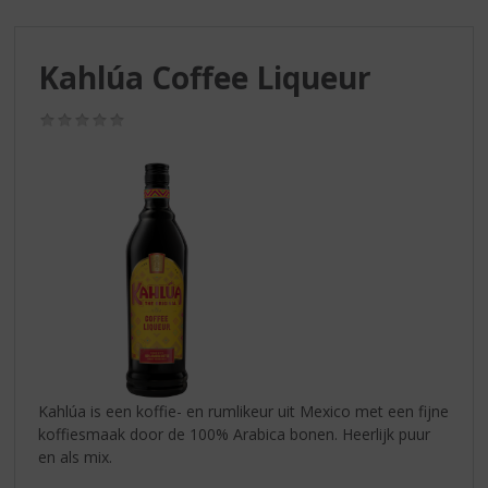
S
p
r
Kahlúa Coffee Liqueur
i
n
g
(0,0
/
n
5)
a
a
r
d
e
n
a
v
i
g
a
Kahlúa is een koffie- en rumlikeur uit Mexico met een fijne
t
koffiesmaak door de 100% Arabica bonen. Heerlijk puur
i
en als mix.
e