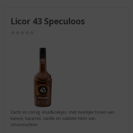
S
p
r
Licor 43 Speculoos
i
n
g
(0,0
/
n
5)
a
a
r
d
e
n
a
v
i
g
a
Zacht en romig. Kruidkoekjes, met heerlijke tonen van
t
kaneel, karamel, vanille en subtiele hints van
i
citrusvruchten.
e