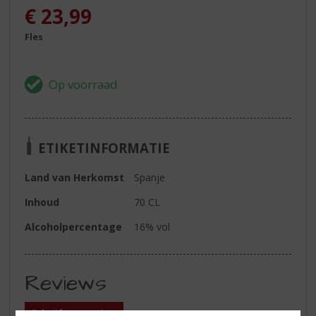
€
23,99
Fles
ETIKETINFORMATIE
Land van Herkomst
Spanje
Inhoud
70 CL
Alcoholpercentage
16% vol
Reviews
Schrijf een review