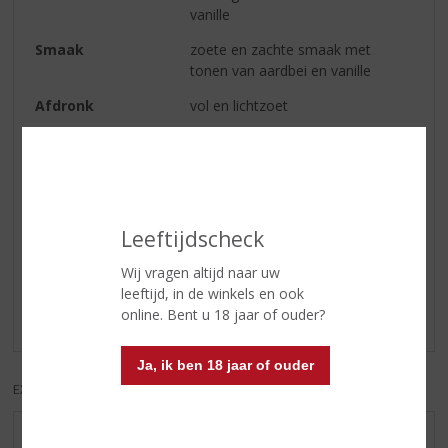
vanille
Smaak
zoete en zachte smaak met
tonen van aardbei en vanille
Afdronk
vol en lichtzoet
Serveertip
Lekker puur, on the rocks of in
een cocktail
Reviews
Leeftijdscheck
Wij vragen altijd naar uw
Schrijf een review
leeftijd, in de winkels en ook
online. Bent u 18 jaar of ouder?
Er zijn nog geen reviews geplaatst voor dit product
Ja, ik ben 18 jaar of ouder
EXCL. BTW
INCL. BTW
AANBIEDINGEN