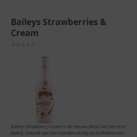
S
p
r
Baileys Strawberries &
i
n
Cream
g
n
(0,0
a
/
a
5)
r
d
e
n
a
v
i
g
a
t
i
Baileys Strawberry Cream is de nieuwe likeur van het Ierse
e
bedrijf, bekend van hun heerlijke whisky en koffielikeuren!