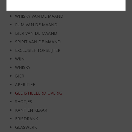
WIJN VAN DE MAAND
WHISKY VAN DE MAAND
RUM VAN DE MAAND
BIER VAN DE MAAND
SPIRIT VAN DE MAAND
EXCLUSIEF TOPSLIJTER
WIJN
WHISKY
BIER
APERITIEF
GEDISTILLEERD OVERIG
SHOTJES
KANT EN KLAAR
FRISDRANK
GLASWERK