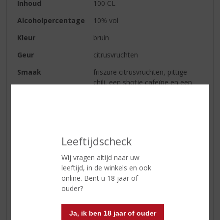
Inhoud
100 CL
Alcoholpercentage
10% vol
Kleur
bruin
Geur
citrusvruchten
Smaak
friszure citrusvruchten, pittige
chili, een shotje cafeïne en een
vleugje alcohol
Afdronk
kort als een shotje
Serveertip
Puur, ‘on the rocks’ of mix met
een frisdrank naar keuze
Leeftijdscheck
Wij vragen altijd naar uw
leeftijd, in de winkels en ook
Reviews
online. Bent u 18 jaar of
ouder?
Schrijf een review
Ja, ik ben 18 jaar of ouder
Er zijn nog geen reviews geplaatst voor dit product