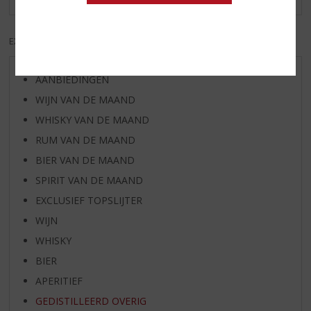
EXCL. BTW
INCL. BTW
AANBIEDINGEN
WIJN VAN DE MAAND
WHISKY VAN DE MAAND
RUM VAN DE MAAND
BIER VAN DE MAAND
SPIRIT VAN DE MAAND
EXCLUSIEF TOPSLIJTER
WIJN
WHISKY
BIER
APERITIEF
GEDISTILLEERD OVERIG