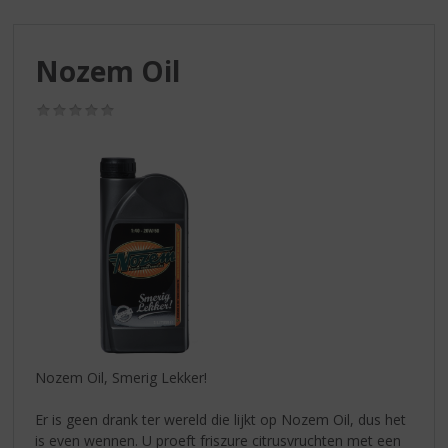
S
p
r
Nozem Oil
i
n
g
(0,0
/
n
5)
a
a
r
d
e
n
a
v
i
g
a
Nozem Oil, Smerig Lekker!
t
i
Er is geen drank ter wereld die lijkt op Nozem Oil, dus het
e
is even wennen. U proeft friszure citrusvruchten met een