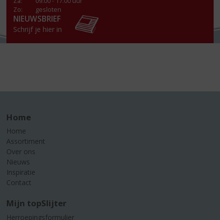
Za
:
09.00 - 17.00 uur
Zo:
gesloten
NIEUWSBRIEF
Schrijf je hier in
Home
Home
Assortiment
Over ons
Nieuws
Inspiratie
Contact
Mijn topSlijter
Herroepingsformulier