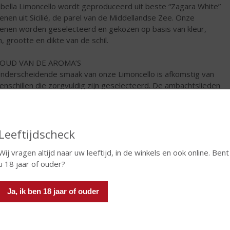
abella Limoncello wordt geproduceerd uit beste “Zagara White”
oenen uit Sicilië, de parel van de Middellandse Zee. Onze
oenen worden geselecteerd en gekozen op basis van kleur,
, grootte en dikte van de schil.
OUD VAN DE AROMA’S
nderscheidende smaak van onze Limoncello is afkomstig van
oenschillen die zorgvuldig zijn geselecteerd. De ambachtslieden
n de grootste aandacht voor het schilproces, dat zo
taardig mogelijk is om het kostbare gehalte aan essentiële
n te extraheren en te bewaren.
Leeftijdscheck
GEUR BEHOUDEN
Wij vragen altijd naar uw leeftijd, in de winkels en ook online. Bent
oude infusie van citroenschillen wordt met de hand uitgevoerd
u 18 jaar of ouder?
e smaak en geur optimaal te behouden. Isolabella Limoncello is
 natuurlijk en is van uitstekende kwaliteit.
Ja, ik ben 18 jaar of ouder
€
18,99
Fles