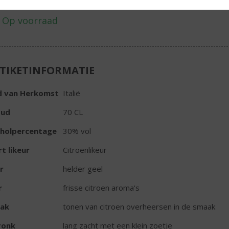
TIKETINFORMATIE
d van Herkomst
Italië
oud
70 CL
oholpercentage
30% vol
t likeur
Citroenlikeur
r
helder geel
r
frisse citroen aroma's
ak
tonen van citroen overheersen in de smaak
ronk
lang zacht met een klein zoetje