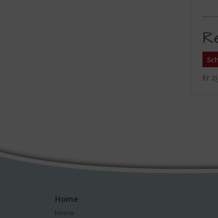
R
Sch
Er z
Home
Home