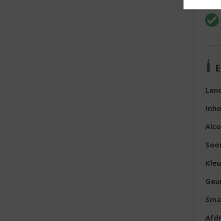
E
Lan
Inh
Alc
Soor
Kleu
Geu
Sma
Afd