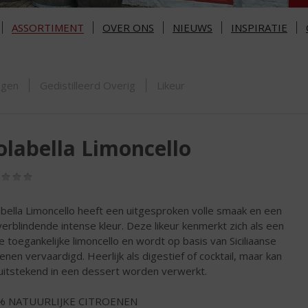
ASSORTIMENT
OVER ONS
NIEUWS
INSPIRATIE
ORTIMENT
ngen
Gedistilleerd Overig
Likeur
olabella Limoncello
(0,0
/
5)
abella Limoncello heeft een uitgesproken volle smaak en een
erblindende intense kleur. Deze likeur kenmerkt zich als een
se toegankelijke limoncello en wordt op basis van Siciliaanse
oenen vervaardigd. Heerlijk als digestief of cocktail, maar kan
uitstekend in een dessert worden verwerkt.
% NATUURLIJKE CITROENEN