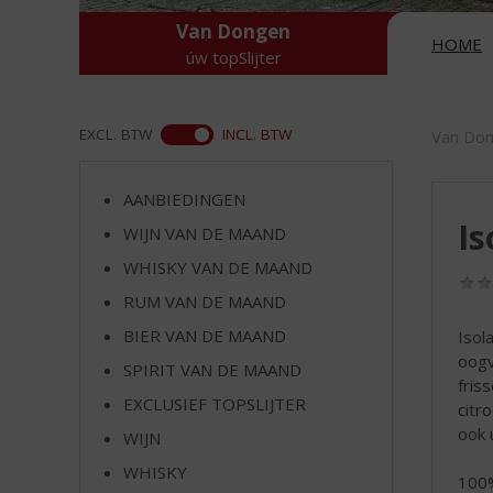
d
S
Van Dongen
HOME
p
úw topSlijter
r
i
n
ASS
EXCL. BTW
INCL. BTW
Van Do
g
n
a
AANBIEDINGEN
a
Is
WIJN VAN DE MAAND
r
WHISKY VAN DE MAAND
d
e
RUM VAN DE MAAND
n
BIER VAN DE MAAND
Isol
a
oogv
v
SPIRIT VAN DE MAAND
fris
i
EXCLUSIEF TOPSLIJTER
citr
g
ook 
a
WIJN
t
WHISKY
100
i