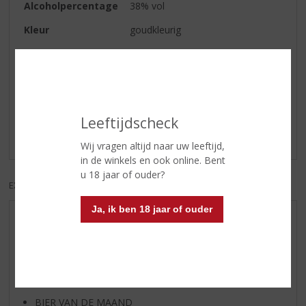
Alcoholpercentage
38% vol
Kleur
goudkleurig
Reviews
Schrijf een review
Leeftijdscheck
Er zijn nog geen reviews geplaatst voor dit product
Wij vragen altijd naar uw leeftijd,
in de winkels en ook online. Bent
u 18 jaar of ouder?
EXCL. BTW
INCL. BTW
Ja, ik ben 18 jaar of ouder
AANBIEDINGEN
WIJN VAN DE MAAND
WHISKY VAN DE MAAND
RUM VAN DE MAAND
BIER VAN DE MAAND