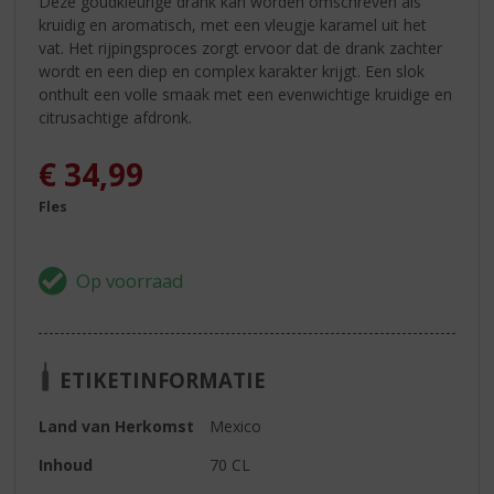
Deze goudkleurige drank kan worden omschreven als
kruidig ​​en aromatisch, met een vleugje karamel uit het
vat. Het rijpingsproces zorgt ervoor dat de drank zachter
wordt en een diep en complex karakter krijgt. Een slok
onthult een volle smaak met een evenwichtige kruidige en
citrusachtige afdronk.
€
34,99
Fles
ETIKETINFORMATIE
Land van Herkomst
Mexico
Inhoud
70 CL