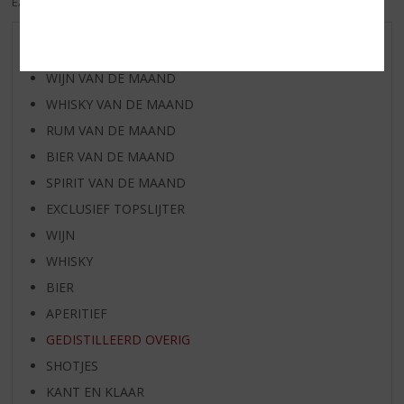
EXCL. BTW
INCL. BTW
AANBIEDINGEN
WIJN VAN DE MAAND
WHISKY VAN DE MAAND
RUM VAN DE MAAND
BIER VAN DE MAAND
SPIRIT VAN DE MAAND
EXCLUSIEF TOPSLIJTER
WIJN
WHISKY
BIER
APERITIEF
GEDISTILLEERD OVERIG
SHOTJES
KANT EN KLAAR