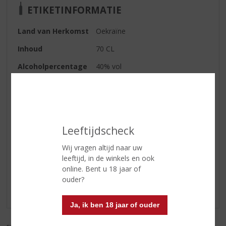
ETIKETINFORMATIE
Land van Herkomst
Oekraïne
Inhoud
70 CL
Alcoholpercentage
40% vol
Soort vodka
Wodka
Smaak
Rijke smaak met een lichte
lindebloesemsmaak.
Leeftijdscheck
Reviews
Wij vragen altijd naar uw
leeftijd, in de winkels en ook
online. Bent u 18 jaar of
Schrijf een review
ouder?
Er zijn nog geen reviews geplaatst voor dit product
Ja, ik ben 18 jaar of ouder