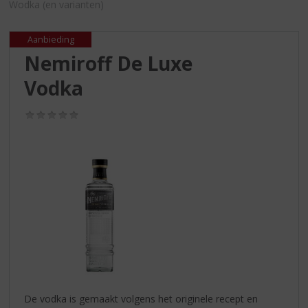
S
Wodka (en varianten)
p
r
Aanbieding
i
Nemiroff De Luxe
n
g
Vodka
n
a
(0,0
a
/
r
5)
d
e
n
a
v
i
g
a
t
i
e
De vodka is gemaakt volgens het originele recept en