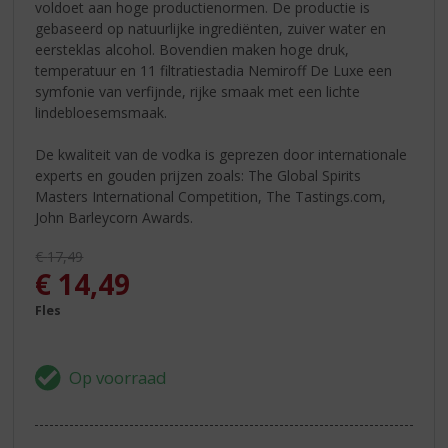
voldoet aan hoge productienormen. De productie is
gebaseerd op natuurlijke ingrediënten, zuiver water en
eersteklas alcohol. Bovendien maken hoge druk,
temperatuur en 11 filtratiestadia Nemiroff De Luxe een
symfonie van verfijnde, rijke smaak met een lichte
lindebloesemsmaak.
De kwaliteit van de vodka is geprezen door internationale
experts en gouden prijzen zoals: The Global Spirits
Masters International Competition, The Tastings.com,
John Barleycorn Awards.
Originele prijs was:
€
17,49
, Huidige prijs is:
€
14,49
Fles