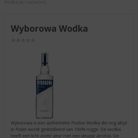
S
Wodka (en varianten)
p
r
i
Wyborowa Wodka
n
g
n
(0,0
/
a
5)
a
r
d
e
n
a
v
i
g
a
t
Wyborowa is een authentieke Poolse Wodka die nog altijd
i
in Polen wordt gedistilleerd van 100% rogge. De wodka
e
heeft een licht zoete geur met een vleugje alcohol. De