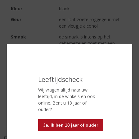
Kleur
blank
Geur
een licht zoete roggegeur met
een vleugje alcohol
Smaak
de smaak is intens op het
gehemelte en zoet met een
mooie prikkeling
Afdronk
lange afdronk met een
aanhoudend graanaroma
Leeftijdscheck
Reviews
Wij vragen altijd naar uw
leeftijd, in de winkels en ook
online. Bent u 18 jaar of
Schrijf een review
ouder?
Er zijn nog geen reviews geplaatst voor dit product
Ja, ik ben 18 jaar of ouder
EXCL. BTW
INCL. BTW