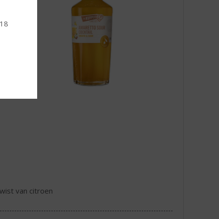
 18
wist van citroen