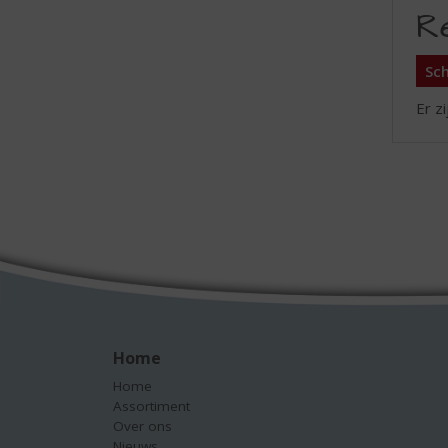
R
Sch
Er z
Home
Home
Assortiment
Over ons
Nieuws