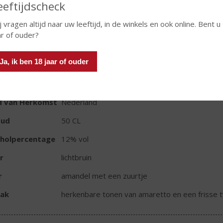
Fles
eeftijdscheck
j vragen altijd naar uw leeftijd, in de winkels en ook online. Bent u
ar of ouder?
Ja, ik ben 18 jaar of ouder
TIKETINFORMATIE
d van Herkomst
Nederland
oud
50 CL
oholpercentage
12% vol
r
lichtbruin
r
amandel met een zuurtje
ak
herkenbare tonen van amaretto en een frisse t