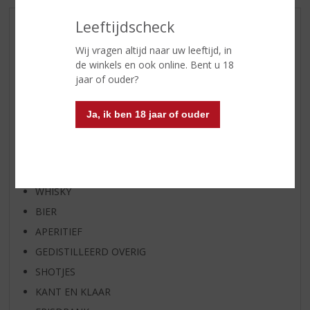
Leeftijdscheck
AANBIEDINGEN
Wij vragen altijd naar uw leeftijd, in
WIJN VAN DE MAAND
de winkels en ook online. Bent u 18
WHISKY VAN DE MAAND
jaar of ouder?
RUM VAN DE MAAND
BIER VAN DE MAAND
Ja, ik ben 18 jaar of ouder
SPIRIT VAN DE MAAND
EXCLUSIEF TOPSLIJTER
WIJN
WHISKY
BIER
APERITIEF
GEDISTILLEERD OVERIG
SHOTJES
KANT EN KLAAR