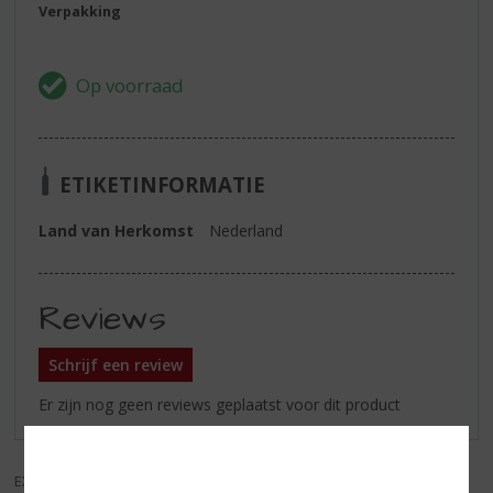
Verpakking
ETIKETINFORMATIE
Land van Herkomst
Nederland
Reviews
Schrijf een review
Er zijn nog geen reviews geplaatst voor dit product
EXCL. BTW
INCL. BTW