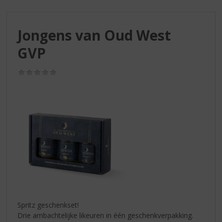
S
p
r
Jongens van Oud West
i
n
GVP
g
n
(0,0
a
/
a
5)
r
d
e
n
a
v
i
g
a
t
i
Spritz geschenkset!
e
Drie ambachtelijke likeuren in één geschenkverpakking.