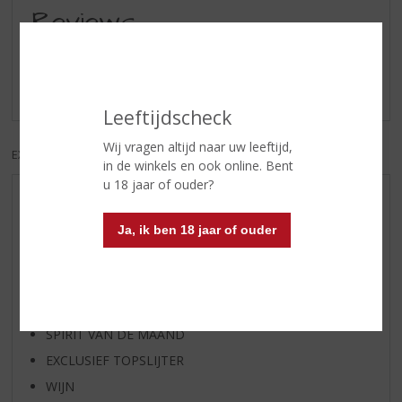
Reviews
Schrijf een review
Er zijn nog geen reviews geplaatst voor dit product
Leeftijdscheck
Wij vragen altijd naar uw leeftijd,
EXCL. BTW
INCL. BTW
in de winkels en ook online. Bent
u 18 jaar of ouder?
AANBIEDINGEN
WIJN VAN DE MAAND
Ja, ik ben 18 jaar of ouder
WHISKY VAN DE MAAND
RUM VAN DE MAAND
BIER VAN DE MAAND
SPIRIT VAN DE MAAND
EXCLUSIEF TOPSLIJTER
WIJN