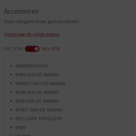
S
p
Accessoires
r
i
Deze categorie bevat geen producten.
n
g
Terug naar de vorige pagina
n
a
EXCL. BTW
INCL. BTW
a
r
d
AANBIEDINGEN
e
WIJN VAN DE MAAND
n
WHISKY VAN DE MAAND
a
v
RUM VAN DE MAAND
i
BIER VAN DE MAAND
g
a
SPIRIT VAN DE MAAND
t
EXCLUSIEF TOPSLIJTER
i
WIJN
e