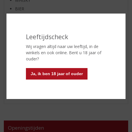
WHISKY
BIER
APERITIEF
GEDISTILLEERD OVERIG
SHOTJES
Leeftijdscheck
KANT EN KLAAR
Wij vragen altijd naar uw leeftijd, in de
FRISDRANK
winkels en ook online. Bent u 18 jaar of
ouder?
GLASWERK
GESCHENKVERPAKKING
Ja, ik ben 18 jaar of ouder
(RELATIE)GESCHENKEN
ALCOHOLVRIJE DRANKEN
VEGAN DRANKEN
Openingstijden