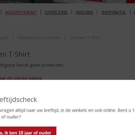
ASSORTIMENT
OVER ONS
NIEUWS
INSPIRATIE
ORTIMENT
ngen
(Relatie)Geschenken
Flessen T-Shirt
en T-Shirt
tegorie bevat geen producten.
aar de vorige pagina
eftijdscheck
 vragen altijd naar uw leeftijd, in de winkels en ook online. Bent u 
r of ouder?
a, ik ben 18 jaar of ouder