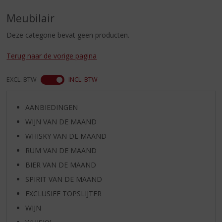
S
p
Meubilair
r
i
Deze categorie bevat geen producten.
n
g
Terug naar de vorige pagina
n
a
EXCL. BTW
INCL. BTW
a
r
d
AANBIEDINGEN
e
WIJN VAN DE MAAND
n
WHISKY VAN DE MAAND
a
v
RUM VAN DE MAAND
i
BIER VAN DE MAAND
g
a
SPIRIT VAN DE MAAND
t
EXCLUSIEF TOPSLIJTER
i
WIJN
e