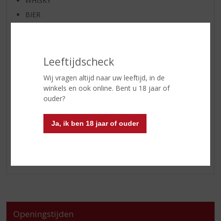
WHISKY
BIER
APERITIEF
GEDISTILLEERD OVERIG
SHOTJES
Leeftijdscheck
KANT EN KLAAR
Wij vragen altijd naar uw leeftijd, in de
FRISDRANK
winkels en ook online. Bent u 18 jaar of
ouder?
GLASWERK
GESCHENKVERPAKKING
Ja, ik ben 18 jaar of ouder
(RELATIE)GESCHENKEN
ALCOHOLVRIJE DRANKEN
VEGAN DRANKEN
Openingstijden