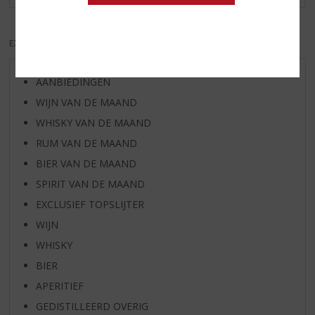
EXCL. BTW
INCL. BTW
AANBIEDINGEN
WIJN VAN DE MAAND
WHISKY VAN DE MAAND
RUM VAN DE MAAND
BIER VAN DE MAAND
SPIRIT VAN DE MAAND
EXCLUSIEF TOPSLIJTER
WIJN
WHISKY
BIER
APERITIEF
GEDISTILLEERD OVERIG