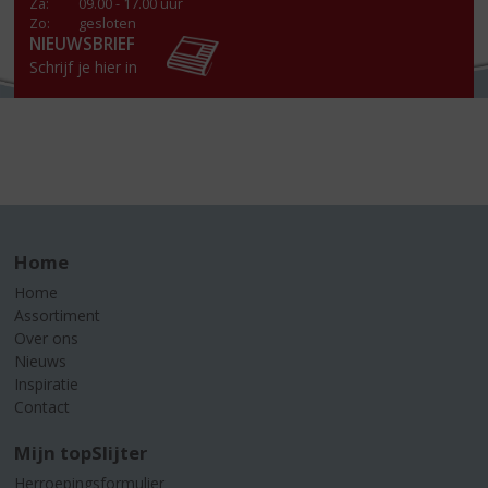
Za
:
09.00 - 17.00 uur
Zo:
gesloten
NIEUWSBRIEF
Schrijf je hier in
Home
Home
Assortiment
Over ons
Nieuws
Inspiratie
Contact
Mijn topSlijter
Herroepingsformulier