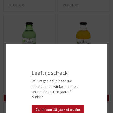
MEER INFO
MEER INFO
€
2,19
€
2,19
Leeftijdscheck
(
(
25 CL
25 CL
0
0
Sir. James 101 Mojito
Sir. James 101
Wij vragen altijd naar uw
,
,
Passionfruit Martini
leeftijd, in de winkels en ook
0
0
/
/
online. Bent u 18 jaar of
5
5
ouder?
)
)
MEER INFO
MEER INFO
Ja, ik ben 18 jaar of ouder