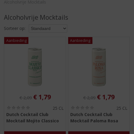
S
Alcoholvrije Mocktails
p
r
Alcoholvrije Mocktails
i
n
Sorteer op:
g
n
a
a
r
d
e
n
a
v
i
Originele prijs was:
, Huidige prijs is:
Originele prijs was:
, Huidige pri
€
1,79
€
1,79
€
2,09
€
2,09
g
(
(
a
25 CL
25 CL
0
0
t
Dutch Cocktail Club
Dutch Cocktail Club
,
,
i
Mocktail Mojito Classico
Mocktail Paloma Rosa
0
0
e
/
/
5
5