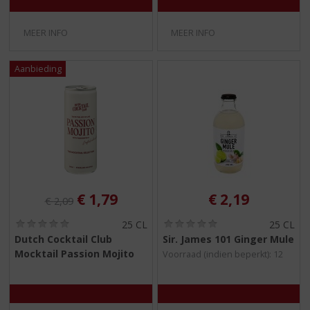
)
)
MEER INFO
MEER INFO
Originele prijs was:
, Huidige prijs is:
€
1,79
€
2,19
€
2,09
(
(
25 CL
25 CL
0
0
Dutch Cocktail Club
Sir. James 101 Ginger Mule
,
,
Mocktail Passion Mojito
Voorraad (indien beperkt): 12
0
0
/
/
5
5
)
)