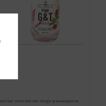
u
ozen naar voren met een vleugje granaatappel en