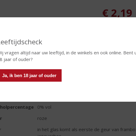
€
2,19
Fles
Leeftijdscheck
ij vragen altijd naar uw leeftijd, in de winkels en ook online. Bent 
8 jaar of ouder?
TIKETINFORMATIE
Ja, ik ben 18 jaar of ouder
d van Herkomst
Oostenrijk
oud
25 CL
oholpercentage
0% vol
r
roze
r
in het glas komt als eerste de geur van framb
jeneverbes