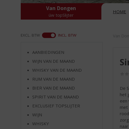
d
S
Van Dongen
HOME
p
úw topSlijter
r
i
n
ASS
EXCL. BTW
INCL. BTW
Van Do
g
n
a
AANBIEDINGEN
a
Si
WIJN VAN DE MAAND
r
WHISKY VAN DE MAAND
d
e
RUM VAN DE MAAND
n
BIER VAN DE MAAND
De S
a
het 
v
SPIRIT VAN DE MAAND
een 
i
EXCLUSIEF TOPSLIJTER
met 
g
rood
a
WIJN
zorg
t
WHISKY
naar
i