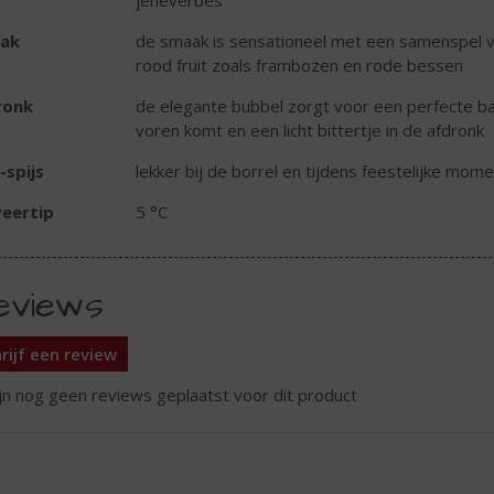
ak
de smaak is sensationeel met een samenspel va
rood fruit zoals frambozen en rode bessen
ronk
de elegante bubbel zorgt voor een perfecte bala
voren komt en een licht bittertje in de afdronk
-spijs
lekker bij de borrel en tijdens feestelijke mome
eertip
5 °C
eviews
rijf een review
ijn nog geen reviews geplaatst voor dit product