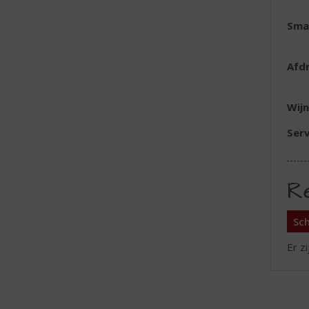
Sma
Afd
Wijn
Serv
R
Sch
Er z