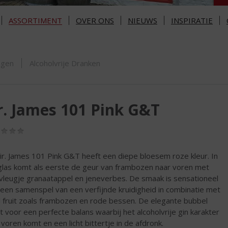
ASSORTIMENT
OVER ONS
NIEUWS
INSPIRATIE
ORTIMENT
ngen
Alcoholvrije Dranken
r. James 101 Pink G&T
(0,0
/
5)
ir. James 101 Pink G&T heeft een diepe bloesem roze kleur. In
glas komt als eerste de geur van frambozen naar voren met
vleugje granaatappel en jeneverbes. De smaak is sensationeel
een samenspel van een verfijnde kruidigheid in combinatie met
 fruit zoals frambozen en rode bessen. De elegante bubbel
t voor een perfecte balans waarbij het alcoholvrije gin karakter
 voren komt en een licht bittertje in de afdronk.