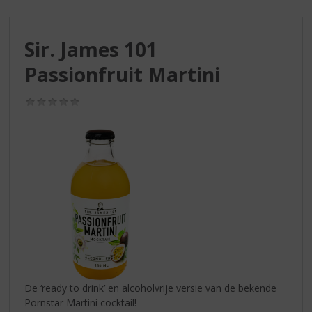
S
p
r
Sir. James 101
i
n
Passionfruit Martini
g
n
(0,0
a
/
a
5)
r
d
e
n
a
v
i
g
a
t
i
De ‘ready to drink’ en alcoholvrije versie van de bekende
e
Pornstar Martini cocktail!