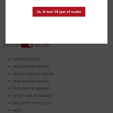
Reviews
Ja, ik ben 18 jaar of ouder
Schrijf een review
Er zijn nog geen reviews geplaatst voor dit product
EXCL. BTW
INCL. BTW
AANBIEDINGEN
WIJN VAN DE MAAND
WHISKY VAN DE MAAND
RUM VAN DE MAAND
BIER VAN DE MAAND
SPIRIT VAN DE MAAND
EXCLUSIEF TOPSLIJTER
WIJN