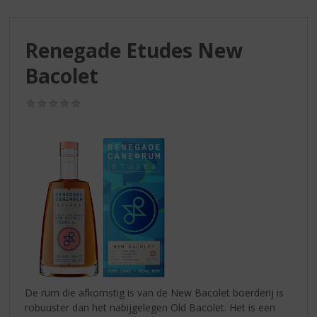
S
p
r
Renegade Etudes New
i
n
Bacolet
g
n
(0,0
a
/
a
5)
r
d
e
n
a
v
i
g
a
t
i
De rum die afkomstig is van de New Bacolet boerderij is
e
robuuster dan het nabijgelegen Old Bacolet. Het is een