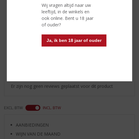
schitteren levendig door met
Wij vragen altijd naar uw
vanille en kokosnoot
leeftijd, in de winkels en
Afdronk
lijkt eeuwig te duren, de
ook online. Bent u 18 jaar
verleidelijke kruiden en de
of ouder?
heerlijke textuur voeren de
boventoon
Ja, ik ben 18 jaar of ouder
Reviews
Schrijf een review
Er zijn nog geen reviews geplaatst voor dit product
EXCL. BTW
INCL. BTW
AANBIEDINGEN
WIJN VAN DE MAAND