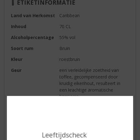
ETIKETINFORMATIE
Land van Herkomst
Caribbean
Inhoud
70 CL
Alcoholpercentage
55% vol
Soort rum
Bruin
Kleur
roestbruin
Geur
een verleidelijke zoetheid van
toffee, gecompenseerd door
kruidig eikenhout, resulteert in
een krachtige aromatische
harmonie
Smaak
een zoet gekruide aankomst van
donkere kaneel-eikenkruiden
wordt gedragen door een
enorme, ronde, smeuïge pot-stille
Leeftijdscheck
textuur; suikerriet en terroir