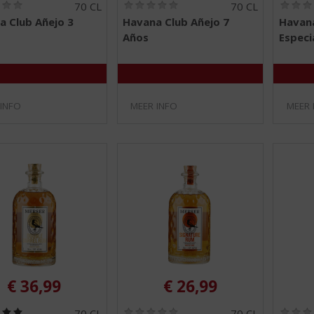
(
(
70 CL
70 CL
0
0
a Club Añejo 3
Havana Club Añejo 7
Havana
,
,
Años
Especi
0
0
/
/
5
5
)
)
 INFO
MEER INFO
MEER 
€
36,99
€
26,99
(
(
70 CL
70 CL