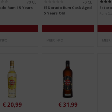
(
(
70 CL
70 CL
0
0
rado Rum 15 Years
El Dorado Rum Cask Aged
Estaro
,
,
5 Years Old
0
0
Rum Da
/
/
5
5
)
)
 INFO
MEER INFO
MEER 
€
20,99
€
31,99