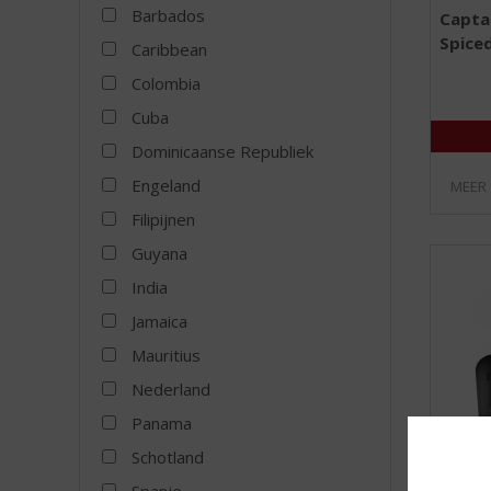
Barbados
Capta
Spice
Caribbean
Colombia
Cuba
Dominicaanse Republiek
Engeland
MEER
Filipijnen
Guyana
India
Jamaica
Mauritius
Nederland
Panama
Schotland
Spanje