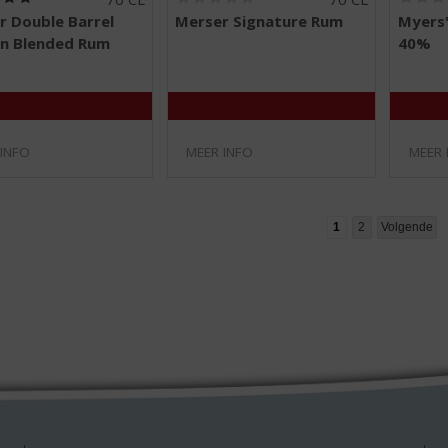
5
0
r Double Barrel
Merser Signature Rum
Myers'
,
,
n Blended Rum
40%
0
0
/
/
5
5
)
)
 INFO
MEER INFO
MEER 
1
2
Volgende