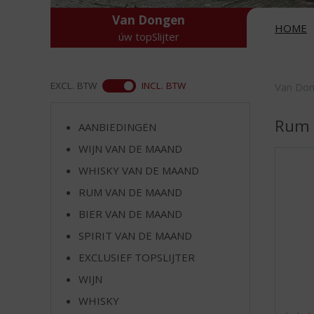
d
S
Van Dongen
HOME
p
úw topSlijter
r
i
n
ASS
EXCL. BTW
INCL. BTW
Van Do
g
n
Rum
a
AANBIEDINGEN
a
WIJN VAN DE MAAND
r
WHISKY VAN DE MAAND
d
e
RUM VAN DE MAAND
n
BIER VAN DE MAAND
a
v
SPIRIT VAN DE MAAND
i
EXCLUSIEF TOPSLIJTER
g
a
WIJN
t
WHISKY
i