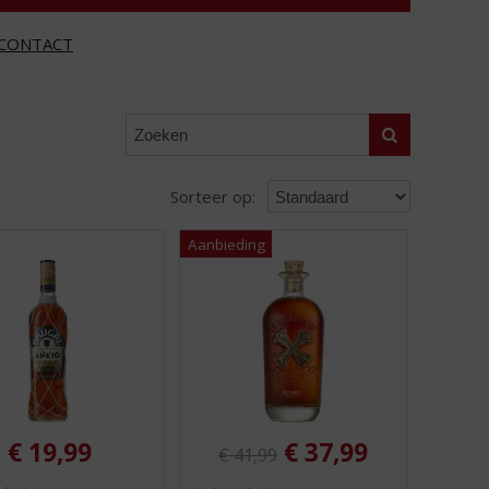
CONTACT
Zoeken
Sorteer op:
Originele prijs was:
, Huidige prijs is:
€
19,99
€
37,99
€
41,99