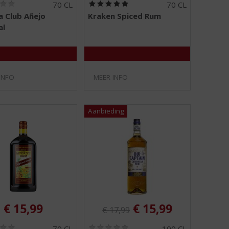
(
(
70 CL
70 CL
0
5
 Club Añejo
Kraken Spiced Rum
,
,
al
0
0
/
/
5
5
)
)
INFO
MEER INFO
Originele prijs was:
, Huidige prijs is:
€
15,99
€
15,99
€
17,99
(
(
70 CL
100 CL