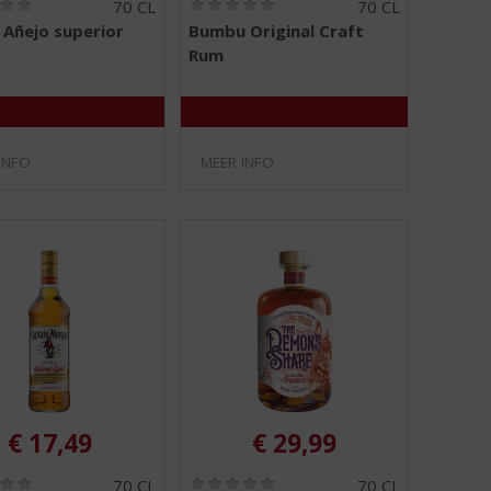
(
(
70 CL
70 CL
0
0
 Añejo superior
Bumbu Original Craft
,
,
Rum
0
0
/
/
5
5
)
)
INFO
MEER INFO
€
17,49
€
29,99
(
(
70 CL
70 CL