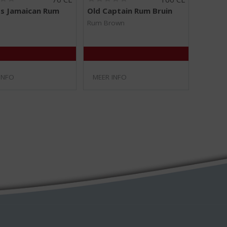
0
0
s Jamaican Rum
Old Captain Rum Bruin
,
,
0
0
Rum Brown
/
/
5
5
)
)
INFO
MEER INFO