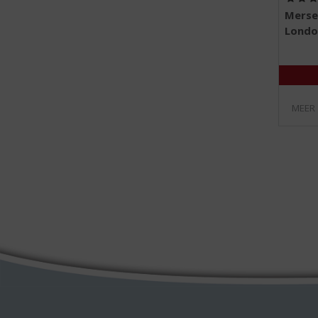
Merse
Londo
MEER