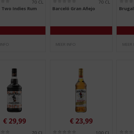
(
(
70 CL
70 CL
0
0
 Two Indies Rum
Barceló Gran Añejo
Brugal
,
,
0
0
/
/
5
5
)
)
 INFO
MEER INFO
MEER 
€
29,99
€
23,99
(
(
70 CL
100 CL