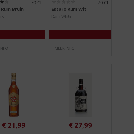
(
(
70 CL
70 CL
4
0
 Rum Bruin
Estaro Rum Wit
,
,
0
0
rk
Rum White
/
/
5
5
)
)
INFO
MEER INFO
€
21,99
€
27,99