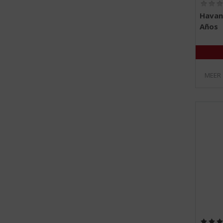
Havan
Años
MEER