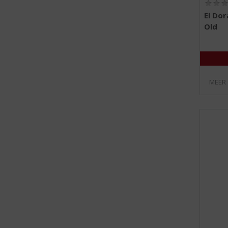
El Do
Old
MEER