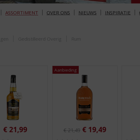
ASSORTIMENT
OVER ONS
NIEUWS
INSPIRATIE
ORTIMENT
ngen
Gedistilleerd Overig
Rum
Originele prijs was:
, Huidige prijs is:
€
21,99
€
19,49
€
21,49