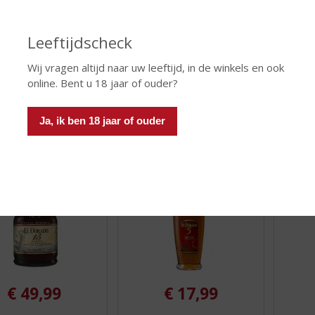
(
(
70 CL
70 CL
0
0
dor Rum 20 Years
Duppy Share Aged
Duppy 
,
,
Leeftijdscheck
Carribean Rum
Carri
0
0
/
/
Wij vragen altijd naar uw leeftijd, in de winkels en ook
5
5
)
)
online. Bent u 18 jaar of ouder?
 INFO
MEER INFO
MEER 
Ja, ik ben 18 jaar of ouder
€
49,99
€
17,99