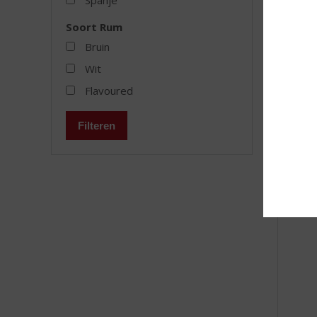
Soort Rum
Dicta
Bruin
Wit
Flavoured
MEER
Filteren