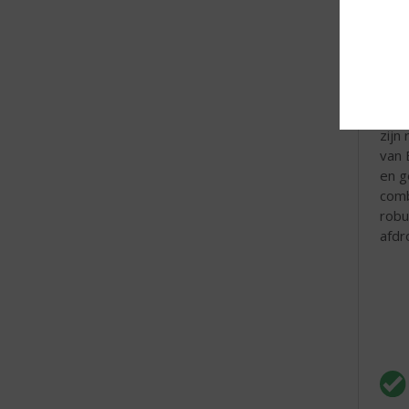
eige
gepr
trop
Bumb
van 
zijn
van 
en g
comb
robu
afdr