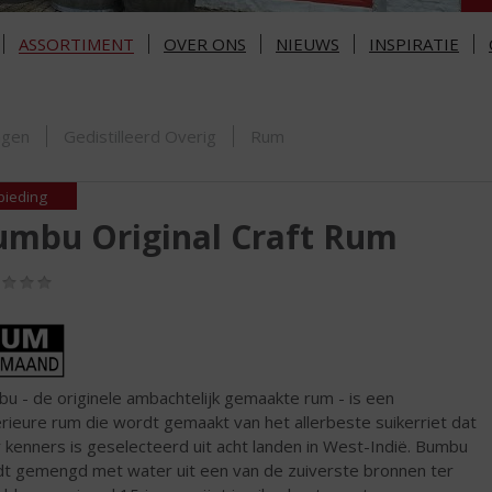
ASSORTIMENT
OVER ONS
NIEUWS
INSPIRATIE
ORTIMENT
ngen
Gedistilleerd Overig
Rum
bieding
umbu Original Craft Rum
(0,0
/
5)
u - de originele ambachtelijk gemaakte rum - is een
nd
rieure rum die wordt gemaakt van het allerbeste suikerriet dat
 kenners is geselecteerd uit acht landen in West-Indië. Bumbu
t gemengd met water uit een van de zuiverste bronnen ter