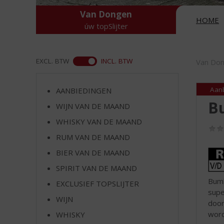
d
S
Van Dongen
HOME
p
úw topSlijter
r
i
n
ASS
EXCL. BTW
INCL. BTW
Van Do
g
n
a
Aan
AANBIEDINGEN
a
B
WIJN VAN DE MAAND
r
WHISKY VAN DE MAAND
d
e
RUM VAN DE MAAND
n
Rum
BIER VAN DE MAAND
a
van
v
SPIRIT VAN DE MAAND
de
i
Bumb
EXCLUSIEF TOPSLIJTER
maa
g
supe
a
WIJN
door
t
word
WHISKY
i