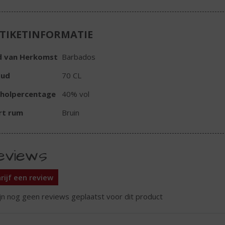
TIKETINFORMATIE
d van Herkomst
Barbados
oud
70 CL
oholpercentage
40% vol
rt rum
Bruin
eviews
rijf een review
ijn nog geen reviews geplaatst voor dit product