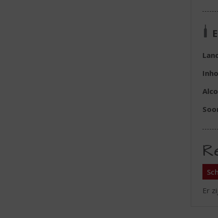
E
Lan
Inh
Alc
Soo
R
Sch
Er z