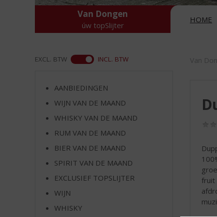
d
S
Van Dongen
HOME
p
úw topSlijter
r
i
n
ASS
EXCL. BTW
INCL. BTW
Van Do
g
n
a
AANBIEDINGEN
a
D
WIJN VAN DE MAAND
r
WHISKY VAN DE MAAND
d
e
RUM VAN DE MAAND
n
BIER VAN DE MAAND
Dupp
a
100%
v
SPIRIT VAN DE MAAND
groe
i
EXCLUSIEF TOPSLIJTER
frui
g
afdr
a
WIJN
muzi
t
WHISKY
i