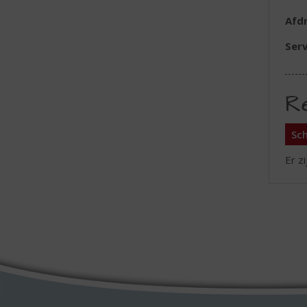
Afd
Serv
R
Sch
Er z