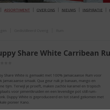
ASSORTIMENT
OVER ONS
NIEUWS
INSPIRATIE
ORTIMENT
ngen
Gedistilleerd Overig
Rum
uppy Share White Carribean R
(0,0
/
5)
y Share White is gemaakt met 100% Jamaicaanse Rum voor
 Jamaicaanse smaak. Qua geur ruik je banaan, mango en
ne tijm. Terwijl je proeft, maken zachte karamel en tropisch
t plaats voor pimentkruiden en een levendige pot still rum-
onk. Duppy White is geproduceerd en tot stand gekomen met
kale pionier Kano.