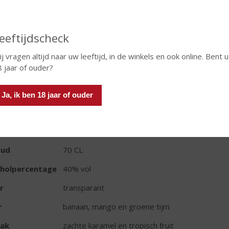
€
28,99
Fles
eeftijdscheck
j vragen altijd naar uw leeftijd, in de winkels en ook online. Bent u
 jaar of ouder?
Ja, ik ben 18 jaar of ouder
TIKETINFORMATIE
d van Herkomst
Barbados
oud
70 CL
oholpercentage
40% vol
r
transparant
r
banaan, mango en groene tijm
ak
zachte karamel en tropisch fruit