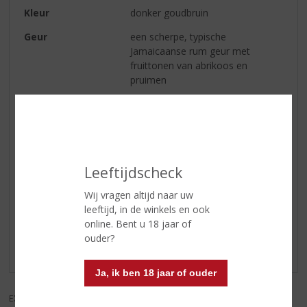
Kleur
donker goudbruin
Geur
een scherpe, typische
Jamaicaanse rum geur met
fruittonen van abrikoos en
pruimen
Smaak
rond en zacht, met een (licht)
zoete smaak
Afdronk
vol en verwarmend
Leeftijdscheck
Reviews
Wij vragen altijd naar uw
leeftijd, in de winkels en ook
online. Bent u 18 jaar of
Schrijf een review
ouder?
Er zijn nog geen reviews geplaatst voor dit product
Ja, ik ben 18 jaar of ouder
EXCL. BTW
INCL. BTW