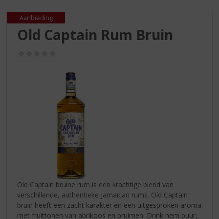
S
p
Aanbieding
r
Old Captain Rum Bruin
i
n
g
(0,0
/
n
5)
a
a
r
d
e
n
a
v
i
g
a
Old Captain bruine rum is een krachtige blend van
t
verschillende, authentieke Jamaican rums. Old Captain
i
bruin heeft een zacht karakter en een uitgesproken aroma
e
met fruittonen van abrikoos en pruimen. Drink hem puur,