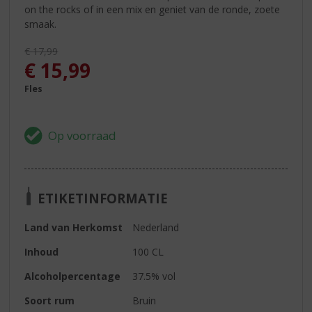
on the rocks of in een mix en geniet van de ronde, zoete
smaak.
Originele prijs was:
€
17,99
, Huidige prijs is:
€
15,99
Fles
ETIKETINFORMATIE
Land van Herkomst
Nederland
Inhoud
100 CL
Alcoholpercentage
37.5% vol
Soort rum
Bruin