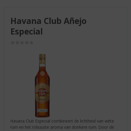
S
p
r
Havana Club Añejo
i
n
Especial
g
n
(0,0
a
/
a
5)
r
d
e
n
a
v
i
g
a
t
i
Havana Club Especial combineert de lichtheid van witte
e
rum en het robuuste aroma van donkere rum. Door de