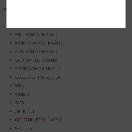
EXCL. BTW
INCL. BTW
AANBIEDINGEN
WIJN VAN DE MAAND
WHISKY VAN DE MAAND
RUM VAN DE MAAND
BIER VAN DE MAAND
SPIRIT VAN DE MAAND
EXCLUSIEF TOPSLIJTER
WIJN
WHISKY
BIER
APERITIEF
GEDISTILLEERD OVERIG
SHOTJES