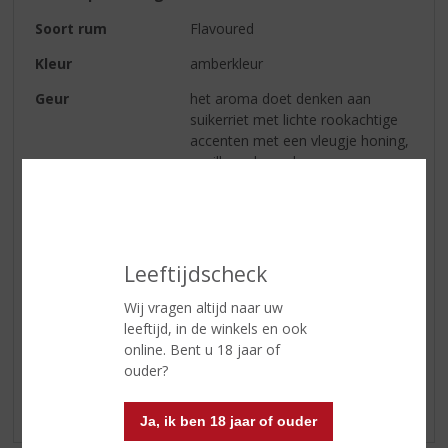
Soort rum
Flavoured
Kleur
amberkleur
Geur
het aroma doet denken aan
suikerriet met lichte rookachtige
accenten met een vleugje honing,
vanille en kaneel
Smaak
een intense rum met een ronde
volle smaak
Afdronk
lang aanhoudend en zeer zuiver
Leeftijdscheck
Wij vragen altijd naar uw
Reviews
leeftijd, in de winkels en ook
online. Bent u 18 jaar of
ouder?
Schrijf een review
Er zijn nog geen reviews geplaatst voor dit product
Ja, ik ben 18 jaar of ouder