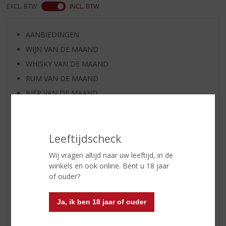
EXCL. BTW
INCL. BTW
AANBIEDINGEN
WIJN VAN DE MAAND
WHISKY VAN DE MAAND
RUM VAN DE MAAND
BIER VAN DE MAAND
SPIRIT VAN DE MAAND
EXCLUSIEF TOPSLIJTER
Leeftijdscheck
WIJN
WHISKY
Wij vragen altijd naar uw leeftijd, in de
winkels en ook online. Bent u 18 jaar
BIER
of ouder?
APERITIEF
GEDISTILLEERD OVERIG
Ja, ik ben 18 jaar of ouder
SHOTJES
KANT EN KLAAR