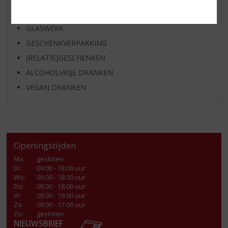
FRISDRANK
GLASWERK
GESCHENKVERPAKKING
(RELATIE)GESCHENKEN
ALCOHOLVRIJE DRANKEN
VEGAN DRANKEN
Openingstijden
Ma
:
gesloten
Di
:
09.00 - 18.00 uur
Wo
:
09.00 - 18.00 uur
Do
:
09.00 - 18.00 uur
Vr
:
09.00 - 19.00 uur
Za
:
09.00 - 17.00 uur
Zo:
gesloten
NIEUWSBRIEF