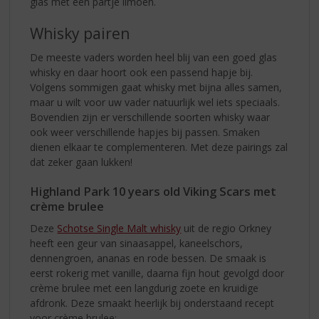
glas met een partje limoen.
Whisky pairen
De meeste vaders worden heel blij van een goed glas
whisky en daar hoort ook een passend hapje bij.
Volgens sommigen gaat whisky met bijna alles samen,
maar u wilt voor uw vader natuurlijk wel iets speciaals.
Bovendien zijn er verschillende soorten whisky waar
ook weer verschillende hapjes bij passen. Smaken
dienen elkaar te complementeren. Met deze pairings zal
dat zeker gaan lukken!
Highland Park 10 years old Viking Scars met
crème brulee
Deze
Schotse Single Malt whisky
uit de regio Orkney
heeft een geur van sinaasappel, kaneelschors,
dennengroen, ananas en rode bessen. De smaak is
eerst rokerig met vanille, daarna fijn hout gevolgd door
crème brulee met een langdurig zoete en kruidige
afdronk. Deze smaakt heerlijk bij onderstaand recept
voor crème brulee: