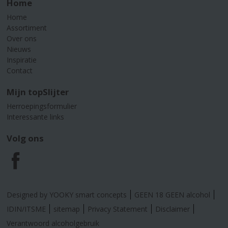
Home
Home
Assortiment
Over ons
Nieuws
Inspiratie
Contact
Mijn topSlijter
Herroepingsformulier
Interessante links
Volg ons
F
a
Designed by YOOKY smart concepts
GEEN 18 GEEN alcohol
c
IDIN/ITSME
sitemap
Privacy Statement
Disclaimer
Verantwoord alcoholgebruik