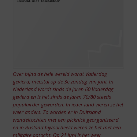
S
VADERDAG
p
r
i
n
g
n
a
a
r
d
e
Over bijna de hele wereld wordt Vaderdag
n
gevierd, meestal op de 3e zondag van juni. In
a
Nederland wordt sinds de jaren 60 Vaderdag
v
gevierd en is het sinds de jaren 70/80 steeds
i
g
populairder geworden. In ieder land vieren ze het
a
weer anders. Zo worden er in Duitsland
t
wandeltochten met een picknick georganiseerd
i
en in Rusland bijvoorbeeld vieren ze het met een
e
militaire optocht. Op 21 juni is het weer