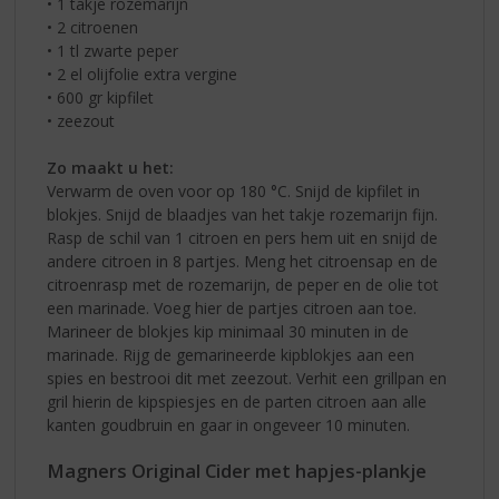
• 1 takje rozemarijn
• 2 citroenen
• 1 tl zwarte peper
• 2 el olijfolie extra vergine
• 600 gr kipfilet
• zeezout
Zo maakt u het:
Verwarm de oven voor op 180 °C. Snijd de kipfilet in
blokjes. Snijd de blaadjes van het takje rozemarijn fijn.
Rasp de schil van 1 citroen en pers hem uit en snijd de
andere citroen in 8 partjes. Meng het citroensap en de
citroenrasp met de rozemarijn, de peper en de olie tot
een marinade. Voeg hier de partjes citroen aan toe.
Marineer de blokjes kip minimaal 30 minuten in de
marinade. Rijg de gemarineerde kipblokjes aan een
spies en bestrooi dit met zeezout. Verhit een grillpan en
gril hierin de kipspiesjes en de parten citroen aan alle
kanten goudbruin en gaar in ongeveer 10 minuten.
Magners Original Cider met hapjes-plankje