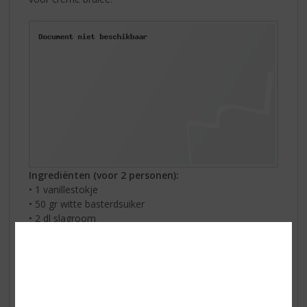
Ingrediënten (voor 2 personen):
• 1 vanillestokje
• 50 gr witte basterdsuiker
• 2 dl slagroom
• 1 dl melk
• 2 eieren
• 2 eierdooiers
• 35 gr bruine basterdsuiker
Zo maakt u het: