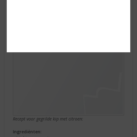
een bijna romige textuur in de mond. In het midden
palet is sprake van een uitgesproken nootsmaak, de
textuur en smaak van paranoten. Tot slot wordt op de
achtergrond een enigszins wrange citroentoon vluchtig
waargenomen.
Recept voor gegrilde kip met citroen:
Ingrediënten: