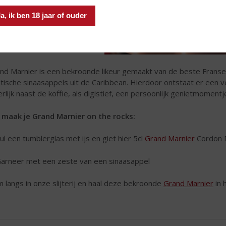
Ja, ik ben 18 jaar of ouder
nd Marnier is een bekroonde likeur gemaakt van de beste Fran
tische sinaasappels uit de Caribbean. Hierdoor ontstaat er een v
rlijk naast de koffie, als digistief, een persoonlijk genietmomentje
maak je Grand Marnier on the rocks:
Vul een tumblerglas met ijs en giet hier 5cl
Grand Marnier
Cordon R
Garneer met een zeste van een sinaasappel
 langs in onze slijterij en haal deze bekroonde
Grand Marnier
in h