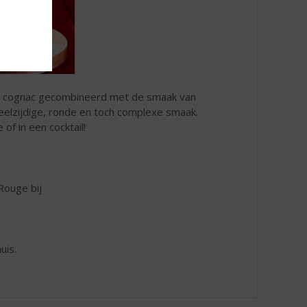
se cognac gecombineerd met de smaak van
eelzijdige, ronde en toch complexe smaak.
 of in een cocktail!
ouge bij
uis.