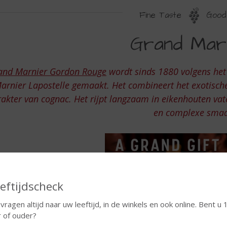
Fine Taste
Good 
RAND
Grand Mar
ARNIER
and Marnier Gordon Rouge
wordt sinds 1880 volgens het
arnier Lapostelle gemaakt. Het combineert het exotisch
akter van cognac. Het rijpt langzaam in eikenhouten vate
en complexe smaa
eftijdscheck
 vragen altijd naar uw leeftijd, in de winkels en ook online. Bent u 
r of ouder?