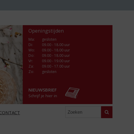
Openingstijden
Ma
:
gesloten
Di
:
09.00 - 18.00 uur
Wo
:
09.00 - 18.00 uur
Do
:
09.00 - 18.00 uur
Vr
:
09.00 - 19.00 uur
Za
:
09.00 - 17.00 uur
Zo:
gesloten
NIEUWSBRIEF
Schrijf je hier in
Zoeken
CONTACT