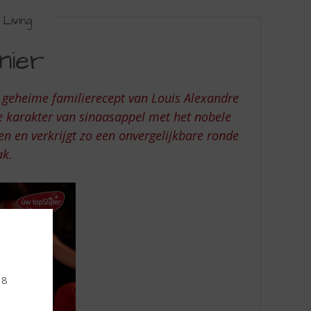
Living
nier
 geheime familierecept van Louis Alexandre
e karakter van sinaasappel met het nobele
n en verkrijgt zo een onvergelijkbare ronde
k.
18