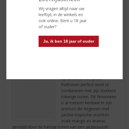
wordt door een kruidig
Wij vragen altijd naar uw
randje. Het palet is vooral zoet, de afdronk heeft een
leeftijd, in de winkels en
lekkere smaak van boterbabbelaar.
ook online. Bent u 18 jaar
of ouder?
Ja, ik ben 18 jaar of ouder
CRAIGELLACHIE 13 YEARS
Een krachtige en robuuste
whisky, één die de
dynamische complexe
fruittonen perfect weet te
combineren met zijn sterkere
rokerige tonen. Dit fenomeen
is al meteen kenbaar in zijn
aroma’s die beginnen met
zachte tropische vruchten
zoals mango en ananas
gevolgd door de hartige tonen van een geglazuurde