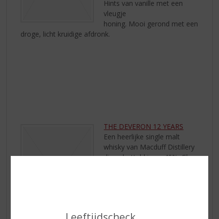
Hints van vanille met een
vleugje
honing. Mooi gerond met een
droge, licht kruidige afdronk.
THE DEVERON 12 YEARS
Een heerlijke single malt
whisky van Macduff Distillery
die gebotteld is op 40%. Glen
Deveron 12 heeft een
amberkleur en wanneer de
fles geopend wordt komen
de zachte aroma’s vrij van
wax met een krijtachtige
Leeftijdscheck
achtergrond wat aangevuld