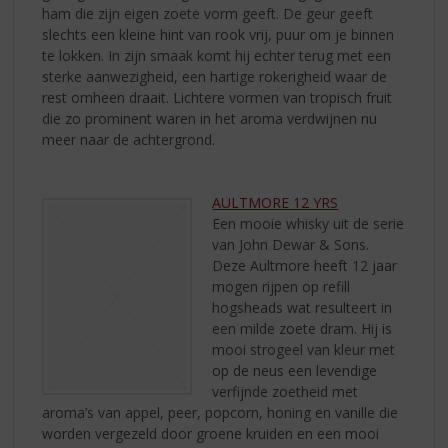
ham die zijn eigen zoete vorm geeft. De geur geeft
slechts een kleine hint van rook vrij, puur om je binnen
te lokken. In zijn smaak komt hij echter terug met een
sterke aanwezigheid, een hartige rokerigheid waar de
rest omheen draait. Lichtere vormen van tropisch fruit
die zo prominent waren in het aroma verdwijnen nu
meer naar de achtergrond.
AULTMORE 12 YRS
Een mooie whisky uit de serie
van John Dewar & Sons.
Deze Aultmore heeft 12 jaar
mogen rijpen op refill
hogsheads wat resulteert in
een milde zoete dram. Hij is
mooi strogeel van kleur met
op de neus een levendige
verfijnde zoetheid met
aroma’s van appel, peer, popcorn, honing en vanille die
worden vergezeld door groene kruiden en een mooi