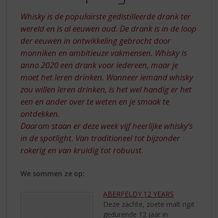
S
SPOTLIGHT
p
Whisky is de populairste gedistilleerde drank ter
r
wereld en is al eeuwen oud. De drank is in de loop
i
der eeuwen in ontwikkeling gebracht door
n
monniken en ambitieuze vakmensen. Whisky is
g
n
anno 2020 een drank voor iedereen, maar je
a
moet het leren drinken. Wanneer iemand whisky
a
zou willen leren drinken, is het wel handig er het
r
een en ander over te weten en je smaak te
d
ontdekken.
e
n
Daarom staan er deze week vijf heerlijke whisky’s
a
in de spotlight. Van traditioneel tot bijzonder
v
rokerig en van kruidig tot robuust.
i
g
We sommen ze op:
a
t
ABERFELDY 12 YEARS
i
Deze zachte, zoete malt rijpt
e
gedurende 12 jaar in