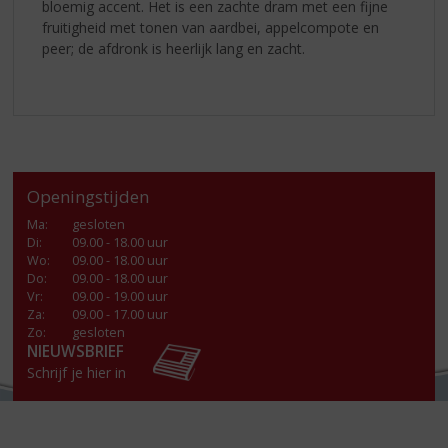
bloemig accent. Het is een zachte dram met een fijne
fruitigheid met tonen van aardbei, appelcompote en
peer; de afdronk is heerlijk lang en zacht.
Openingstijden
Ma
:
gesloten
Di
:
09.00 - 18.00 uur
Wo
:
09.00 - 18.00 uur
Do
:
09.00 - 18.00 uur
Vr
:
09.00 - 19.00 uur
Za
:
09.00 - 17.00 uur
Zo:
gesloten
NIEUWSBRIEF
Schrijf je hier in