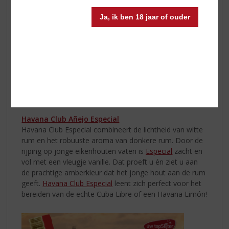
shaker met ijs
Ja, ik ben 18 jaar of ouder
2. Voeg
Smirnoff
toe aan de shaker
3. Voeg vanillesiroop toe
4. Passievruchtensap toevoegen
5. Voeg passievruchtenlikeur toe
6. Schud gedurende 15 seconden
7. Zeef in een martini-cocktailglas
8. Garneer met ½ passievrucht
Havana Club Añejo Especial
Havana Club Especial combineert de lichtheid van witte
rum en het robuuste aroma van donkere rum. Door de
rijping op jonge eikenhouten vaten is
Especial
zacht en
vol met een vleugje vanille. Dat proeft u én ziet u aan
de prachtige amberkleur dat het jonge hout aan de rum
geeft.
Havana Club Especial
leent zich perfect voor het
bereiden van de echte Cuba Libre of een Havana Limón!