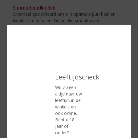
Smirnoff Vodka Red
Driemaal gedistilleerd om zijn optimale puurheid en
kwaliteit te behalen. De unieke smaak wordt
veroorzaakt doordat het distillaat wordt gefiltreerd met
houtskool dat van de schors van zilverberk wordt
gemaakt. Drink
Smirnoff Vodka Red
puur of probeer de
Smirnoff Passievrucht martini cocktail!
Leeftijdscheck
1.
Vul
Wij vragen
altijd naar uw
leeftijd, in de
winkels en
ook online.
Bent u 18
jaar of
ouder?