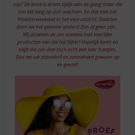
S
IN
zon? De lente is al een tijdje aan de gang maar die
p
HUIS
zon liet lang op zich wachten. En dat met het
r
Pinksterweekend in het vooruitzicht. Daarom
-
i
n
doen we het gewoon anders! Zon of geen zon…
AANBIEDINGEN
g
Wij proeven de zon sowieso met heerlijke
n
producten van úw topSlijter! Hopelijk komt en
a
blijft die zon dan toch echt een keer hangen
.
a
Dus zet uw zonnebril en zonnehoed gewoon op
r
en geniet!
d
e
n
a
v
i
g
a
t
i
e