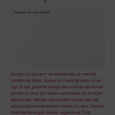
S
WIJNWERELD
p
r
i
n
g
n
a
a
r
d
e
n
a
Europa produceert de meeste wijn ter wereld.
v
Landen als Italië, Spanje en Frankrijk staan in de
i
top 15 van grootste wijnproducerende landen ter
g
a
wereld. In deze lijst staan veel landen uit de oude
t
wijnwereld. Nieuwe ‘wijnwereld’ landen zijn alle
i
wijnproducerende landen buiten Europa. Landen
e
zoals de Verenigde staten, Argentinië, Chili,