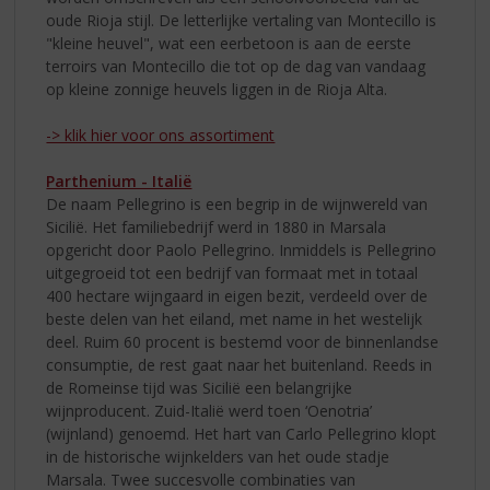
oude Rioja stijl. De letterlijke vertaling van Montecillo is
"kleine heuvel", wat een eerbetoon is aan de eerste
terroirs van Montecillo die tot op de dag van vandaag
op kleine zonnige heuvels liggen in de Rioja Alta.
-> klik hier voor ons assortiment
Parthenium - Italië
De naam Pellegrino is een begrip in de wijnwereld van
Sicilië. Het familiebedrijf werd in 1880 in Marsala
opgericht door Paolo Pellegrino. Inmiddels is Pellegrino
uitgegroeid tot een bedrijf van formaat met in totaal
400 hectare wijngaard in eigen bezit, verdeeld over de
beste delen van het eiland, met name in het westelijk
deel. Ruim 60 procent is bestemd voor de binnenlandse
consumptie, de rest gaat naar het buitenland. Reeds in
de Romeinse tijd was Sicilië een belangrijke
wijnproducent. Zuid-Italië werd toen ‘Oenotria’
(wijnland) genoemd. Het hart van Carlo Pellegrino klopt
in de historische wijnkelders van het oude stadje
Marsala. Twee succesvolle combinaties van