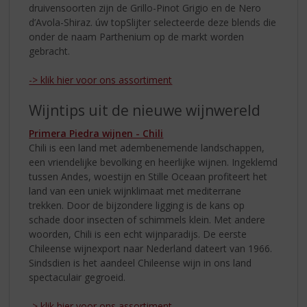
druivensoorten zijn de Grillo-Pinot Grigio en de Nero
d’Avola-Shiraz. úw topSlijter selecteerde deze blends die
onder de naam Parthenium op de markt worden
gebracht.
-> klik hier voor ons assortiment
Wijntips uit de nieuwe wijnwereld
Primera Piedra wijnen - Chili
Chili is een land met adembenemende landschappen,
een vriendelijke bevolking en heerlijke wijnen. Ingeklemd
tussen Andes, woestijn en Stille Oceaan profiteert het
land van een uniek wijnklimaat met mediterrane
trekken. Door de bijzondere ligging is de kans op
schade door insecten of schimmels klein. Met andere
woorden, Chili is een echt wijnparadijs. De eerste
Chileense wijnexport naar Nederland dateert van 1966.
Sindsdien is het aandeel Chileense wijn in ons land
spectaculair gegroeid.
-> klik hier voor ons assortiment