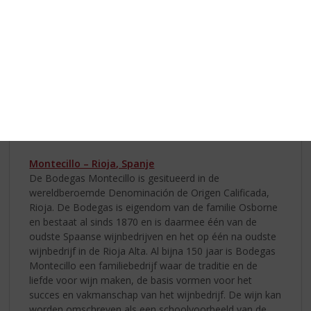
bodem op de druiven, waardoor de druiven toch goed
kunnen rijpen. Deze traditionele wijnstokgroei is
origineel voor het zuiden van Frankrijk en wordt nog
steeds gebruikt. De opbrengst van gobelet-struiken is
niet erg hoog. Maar door de lage opbrengsten krijgen
we wel betere en geconcentreerde wijnen. De wijnen
van L’origine du Sud zijn een eerbetoon aan deze oude
snoeiwijze.
-> klik hier voor ons assortiment
Montecillo – Rioja, Spanje
De Bodegas Montecillo is gesitueerd in de
wereldberoemde Denominación de Origen Calificada,
Rioja. De Bodegas is eigendom van de familie Osborne
en bestaat al sinds 1870 en is daarmee één van de
oudste Spaanse wijnbedrijven en het op één na oudste
wijnbedrijf in de Rioja Alta. Al bijna 150 jaar is Bodegas
Montecillo een familiebedrijf waar de traditie en de
liefde voor wijn maken, de basis vormen voor het
succes en vakmanschap van het wijnbedrijf. De wijn kan
worden omschreven als een schoolvoorbeeld van de