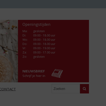
Openingstijden
Ma
:
gesloten
Di
:
09.00 - 18.00 uur
Wo
:
09.00 - 18.00 uur
Do
:
09.00 - 18.00 uur
Vr
:
09.00 - 19.00 uur
Za
:
09.00 - 17.00 uur
Zo:
gesloten
NIEUWSBRIEF
Schrijf je hier in
Zoeken
CONTACT