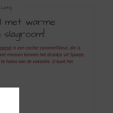
Living
l met warme
 slagroom!
aramel
is een zachte caramellikeur, die is
Veel mensen kennen het drankje uit Spanje,
te halen van de vakantie. U kunt het