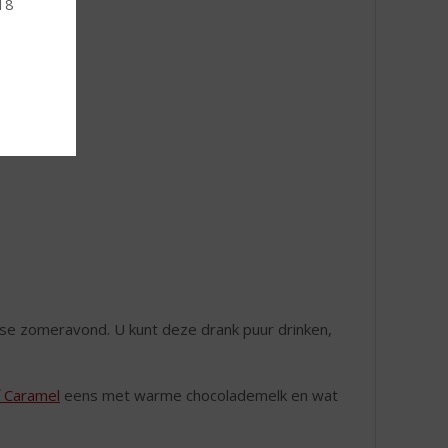
 18
nse zomeravond. U kunt deze drank puur drinken,
f Caramel
eens met warme chocolademelk en wat