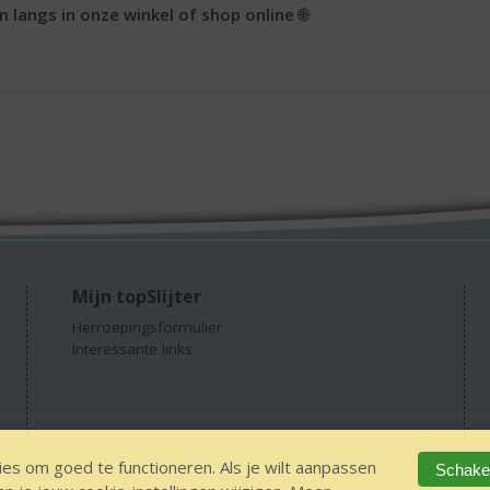
 langs in onze winkel of shop online
🌐
Mijn topSlijter
Herroepingsformulier
Interessante links
es om goed te functioneren. Als je wilt aanpassen
Schakel