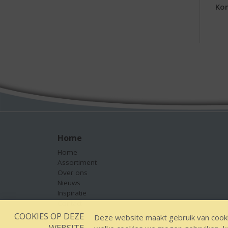
Kom
Home
Home
Assortiment
Over ons
Nieuws
Inspiratie
Contact
COOKIES OP DEZE
Deze website maakt gebruik van cooki
WEBSITE