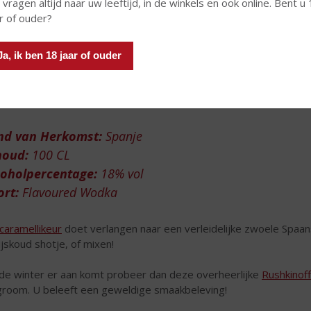
 vragen altijd naar uw leeftijd, in de winkels en ook online. Bent u
r of ouder?
Ja, ik ben 18 jaar of ouder
nd van Herkomst:
Spanje
houd:
100 CL
coholpercentage:
18% vol
ort:
Flavoured Wodka
caramellikeur
doet verlangen naar een verleidelijke zwoele Spaa
 ijskoud shotje, of mixen!
de winter er aan komt probeer dan deze overheerlijke
Rushkinof
groom. U beleeft een geweldige smaakbeleving!