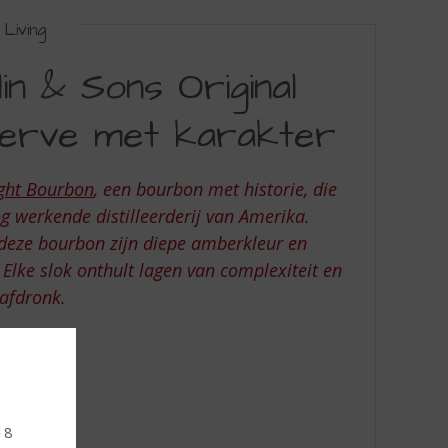
Living
n & Sons Original
Serve met karakter
ight Bourbon
, een bourbon met historie, die
g werkende distilleerderij van Amerika.
 deze bourbon zijn diepe amberkleur en
 Elke slok onthult lagen van complexiteit en
 afdronk.
 18