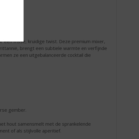
r een frisse, kruidige twist. Deze premium mixer,
ittannië, brengt een subtiele warmte en verfijnde
vormen ze een uitgebalanceerde cocktail die
erse gember.
n het hout samensmelt met de sprankelende
 of als stijlvolle aperitief.