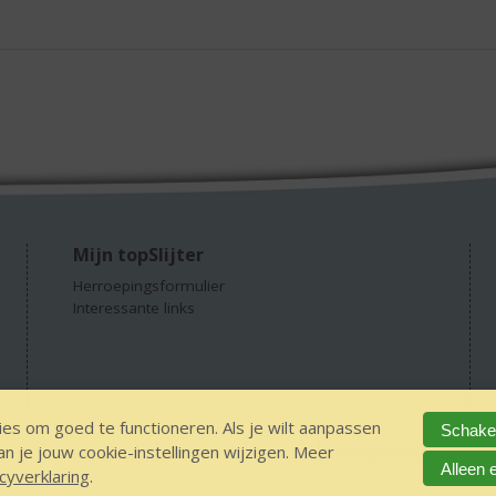
Mijn topSlijter
Herroepingsformulier
Interessante links
es om goed te functioneren. Als je wilt aanpassen
Schakel
 je jouw cookie-instellingen wijzigen. Meer
GEEN 18 GEEN alcohol
IDIN/ITSME
sitemap
Privacy Statement
Dis
Alleen 
cyverklaring
.