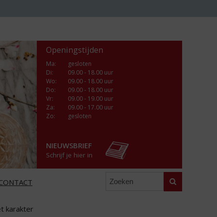
Openingstijden
Ma
:
gesloten
Di
:
09.00 - 18.00 uur
Wo
:
09.00 - 18.00 uur
Do
:
09.00 - 18.00 uur
Vr
:
09.00 - 19.00 uur
Za
:
09.00 - 17.00 uur
Zo:
gesloten
NIEUWSBRIEF
Schrijf je hier in
Zoeken
CONTACT
et karakter