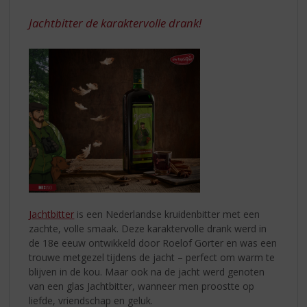
S
DRANK
p
Jachtbitter de karaktervolle drank!
r
i
n
g
n
a
a
r
d
e
n
a
v
Jachtbitter
is een Nederlandse kruidenbitter met een
i
zachte, volle smaak. Deze karaktervolle drank werd in
g
de 18e eeuw ontwikkeld door Roelof Gorter en was een
a
trouwe metgezel tijdens de jacht – perfect om warm te
t
blijven in de kou. Maar ook na de jacht werd genoten
i
van een glas Jachtbitter, wanneer men proostte op
e
liefde, vriendschap en geluk.