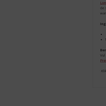
Lon
de 
war
Ing
Ber
Vul
Pre
Kli