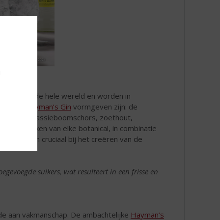
u
g van over de hele wereld en worden in
cals die
Hayman’s Gin
vormgeven zijn: de
el, kaneel, kassieboomschors, zoethout,
rakteristieken van elke botanical, in combinatie
proces, zijn cruciaal bij het creëren van de
egevoegde suikers, wat resulteert in een frisse en
 ode aan vakmanschap. De ambachtelijke
Hayman’s