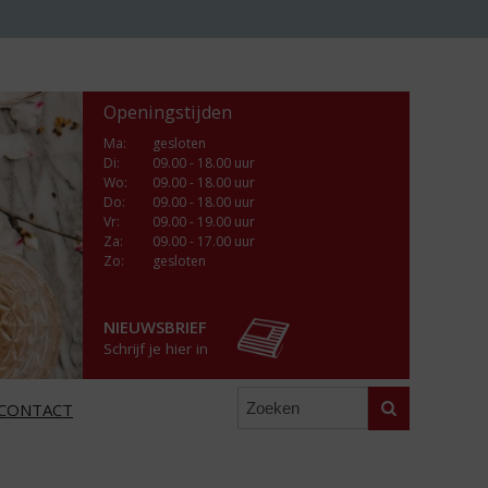
Openingstijden
Ma
:
gesloten
Di
:
09.00 - 18.00 uur
Wo
:
09.00 - 18.00 uur
Do
:
09.00 - 18.00 uur
Vr
:
09.00 - 19.00 uur
Za
:
09.00 - 17.00 uur
Zo:
gesloten
NIEUWSBRIEF
Schrijf je hier in
Zoeken
CONTACT