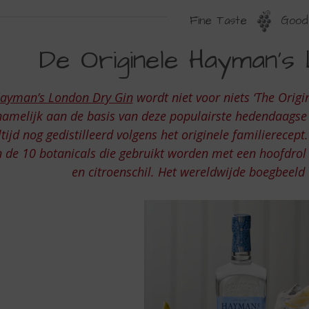
Fine Taste
Good 
E
De Originele Hayman’s
RIGINELE
AYMAN’S
ayman’s London Dry Gin
wordt niet voor niets ‘The Orig
ONDON
namelijk aan de basis van deze populairste hedendaagse g
RY
ltijd nog gedistilleerd volgens het originele familierece
 de 10 botanicals die gebruikt worden met een hoofdrol 
IN
en citroenschil. Het wereldwijde boegbeeld 