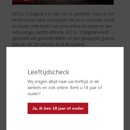
KETEL 1 Original is er één om te genieten. Puur, in een
verfrissende Hard Lemonade mix en in cocktails. Zacht
en zuiver, met tonen van jeneverbes en peper en een
extra lange, zachte afdronk. KETEL 1 Original wordt
gestookt van graandistillaten en een gelagerde granen-
eau-de-vie. De finesse zit in de kruiden.
KETEL 1 Hard Lemonade
is een eenvoudig te maken,
frisse mix van KETEL 1 Original, fresh lemonade,
bruisend water en lekker veel ijs. In losse glazen of een
Leeftijdscheck
pitcher om te delen.
Het recept om vriendschap te vieren!
Wij vragen altijd naar uw leeftijd, in de
winkels en ook online. Bent u 18 jaar of
KETEL 1 Hard Lemonade Lemon & Lime maken:
ouder?
Vul een longdrinkglas met ijs
Ja, ik ben 18 jaar of ouder
Voeg 1 deel
KETEL 1 Original
toe
Schenk er 1 deel citroensiroop base bij
Top af met 3 delen bruiswater
Garneer met een schijfje citroen en limoen