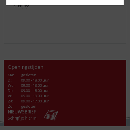
Enjoy!
Openingstijden
Ma
:
gesloten
Di
:
09.00 - 18.00 uur
Wo
:
09.00 - 18.00 uur
Do
:
09.00 - 18.00 uur
Vr
:
09.00 - 19.00 uur
Za
:
09.00 - 17.00 uur
Zo:
gesloten
NIEUWSBRIEF
Schrijf je hier in