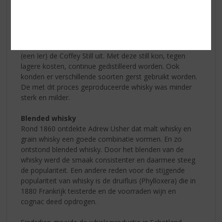
Bijna 50 jaar later, in 1823, ging de Accijnswet in. Dit
betekende het begin van de moderne Schotse whisky
productie.
Een kleine 10 jaar later, in 1831 vond Aeneas Coffey
(een Ier) de Coffey Still uit. Met deze still kon, tegen
lagere kosten, continue gedistilleerd worden. Ook
konden er verschillende soorten gerst gebruikt worden.
De met dit proces geproduceerde whisky was minder
sterk en milder.
Blended whisky
Rond 1860 ontdekte Adrew Usher dat malt whisky en
grain whisky een goede combinatie vormen. En zo
ontstond blended whisky. Door het blenden van de
whisky werd de smaak consistenter en daarmee steeg
de populariteit. Een andere reden voor de stijgende
populariteit van whisky is de druifluis (Phylloxera) die in
1880 Frankrijk teisterde en de voorraden wijn en
cognac deed opdrogen.