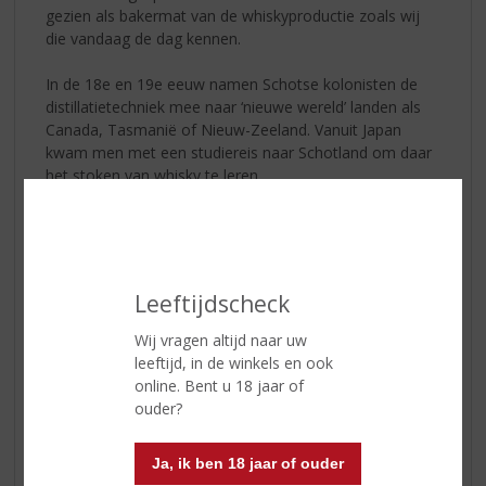
gezien als bakermat van de whiskyproductie zoals wij
die vandaag de dag kennen.
In de 18e en 19e eeuw namen Schotse kolonisten de
distillatietechniek mee naar ‘nieuwe wereld’ landen als
Canada, Tasmanië of Nieuw-Zeeland. Vanuit Japan
kwam men met een studiereis naar Schotland om daar
het stoken van whisky te leren.
Geschiedenis van whisky in Schotland
Het is aannemelijk dat monniken toen zij in de 4e of 5e
eeuw het christendom in Schotland brachten de
distillatietechniek introduceerden. De allereerste
Leeftijdscheck
geschreven bron stamt echter uit 1494. Toen gaf
Koning Jacobus IV broeder John Cor van Lindores Abbey
Wij vragen altijd naar uw
uit de graafschap Fife schriftelijk de opdracht om ‘aqua
leeftijd, in de winkels en ook
vitae’ voor hem te maken.
online. Bent u 18 jaar of
ouder?
Moderne Schotse whisky productie
In 1775 werd de Glenturret Distillery opgericht, dit is de
Ja, ik ben 18 jaar of ouder
oudste nog producerende distilleerderij van Schotland.