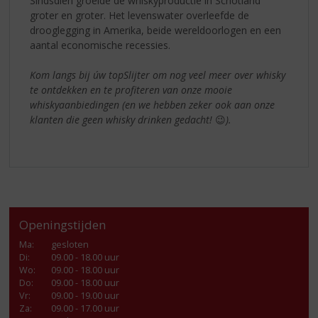
Sindsdien groeide de whiskyproductie in Schotland
groter en groter. Het levenswater overleefde de
drooglegging in Amerika, beide wereldoorlogen en een
aantal economische recessies.
Kom langs bij úw topSlijter om nog veel meer over whisky
te ontdekken en te profiteren van onze mooie
whiskyaanbiedingen (en we hebben zeker ook aan onze
klanten die geen whisky drinken gedacht!
😉
).
Openingstijden
Ma
:
gesloten
Di
:
09.00 - 18.00 uur
Wo
:
09.00 - 18.00 uur
Do
:
09.00 - 18.00 uur
Vr
:
09.00 - 19.00 uur
Za
:
09.00 - 17.00 uur