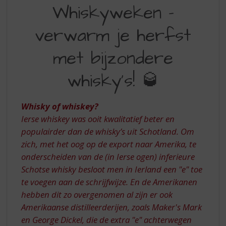
S
Whiskyweken –
WHISKYWEKEN
p
r
VERWARM
verwarm je herfst
i
JE
n
met bijzondere
HERFST
g
n
MET
whisky’s! 🥃
a
BIJZONDERE
a
r
WHISKY’S
Whisky of whiskey?
d
e
Ierse whiskey was ooit kwalitatief beter en
n
populairder dan de whisky’s uit Schotland. Om
a
zich, met het oog op de export naar Amerika, te
v
onderscheiden van de (in Ierse ogen) inferieure
i
Schotse whisky besloot men in Ierland een "e" toe
g
te voegen aan de schrijfwijze. En de Amerikanen
a
t
hebben dit zo overgenomen al zijn er ook
i
Amerikaanse distilleerderijen, zoals Maker's Mark
e
en George Dickel, die de extra "e" achterwegen