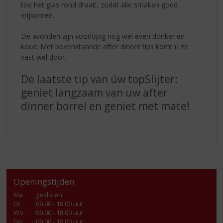
toe het glas rond draait, zodat alle smaken goed
vrijkomen.
De avonden zijn voorlopig nog wel even donker en
koud. Met bovenstaande after dinner tips komt u ze
vast wel door.
De laatste tip van úw topSlijter:
geniet langzaam van uw after
dinner borrel en geniet met mate!
Openingstijden
Ma
:
gesloten
Di
:
09.00 - 18.00 uur
Wo
:
09.00 - 18.00 uur
Do
:
09.00 - 18.00 uur