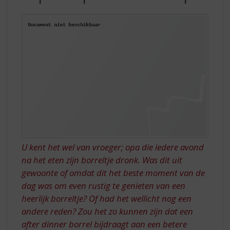
S
TIPS
p
IN
r
PLAATS
i
n
VAN
g
DIPS
n
a
a
r
d
e
n
a
U kent het wel van vroeger; opa die iedere avond
v
na het eten zijn borreltje dronk. Was dit uit
i
gewoonte of omdat dit het beste moment van de
g
a
dag was om even rustig te genieten van een
t
heerlijk borreltje? Of had het wellicht nog een
i
andere reden? Zou het zo kunnen zijn dat een
e
after dinner borrel bijdraagt aan een betere