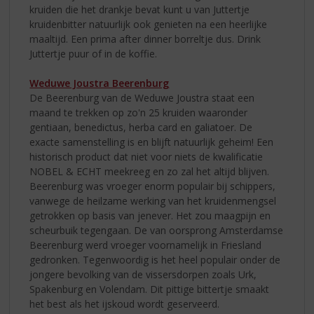
kruiden die het drankje bevat kunt u van Juttertje
kruidenbitter natuurlijk ook genieten na een heerlijke
maaltijd. Een prima after dinner borreltje dus. Drink
Juttertje puur of in de koffie.
Weduwe Joustra Beerenburg
De Beerenburg van de Weduwe Joustra staat een
maand te trekken op zo'n 25 kruiden waaronder
gentiaan, benedictus, herba card en galiatoer. De
exacte samenstelling is en blijft natuurlijk geheim! Een
historisch product dat niet voor niets de kwalificatie
NOBEL & ECHT meekreeg en zo zal het altijd blijven.
Beerenburg was vroeger enorm populair bij schippers,
vanwege de heilzame werking van het kruidenmengsel
getrokken op basis van jenever. Het zou maagpijn en
scheurbuik tegengaan. De van oorsprong Amsterdamse
Beerenburg werd vroeger voornamelijk in Friesland
gedronken. Tegenwoordig is het heel populair onder de
jongere bevolking van de vissersdorpen zoals Urk,
Spakenburg en Volendam. Dit pittige bittertje smaakt
het best als het ijskoud wordt geserveerd.