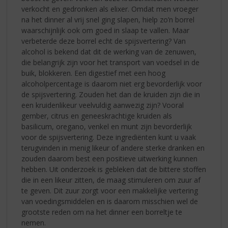
verkocht en gedronken als elixer. Omdat men vroeger
na het dinner al vrij snel ging slapen, hielp zo’n borrel
waarschijnlijk ook om goed in slaap te vallen. Maar
verbeterde deze borrel echt de spijsvertering? Van
alcohol is bekend dat dit de werking van de zenuwen,
die belangrijk zijn voor het transport van voedsel in de
buik, blokkeren. Een digestief met een hoog
alcoholpercentage is daarom niet erg bevorderlijk voor
de spijsvertering. Zouden het dan de kruiden zijn die in
een kruidenlikeur veelvuldig aanwezig zijn? Vooral
gember, citrus en geneeskrachtige kruiden als
basilicum, oregano, venkel en munt zijn bevorderlijk
voor de spijsvertering. Deze ingrediënten kunt u vaak
terugvinden in menig likeur of andere sterke dranken en
zouden daarom best een positieve uitwerking kunnen
hebben. Uit onderzoek is gebleken dat de bittere stoffen
die in een likeur zitten, de maag stimuleren om zuur af
te geven. Dit zuur zorgt voor een makkelijke vertering
van voedingsmiddelen en is daarom misschien wel de
grootste reden om na het dinner een borreltje te
nemen.