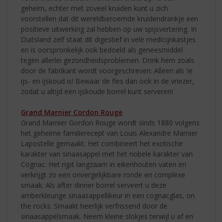
geheim, echter met zoveel kruiden kunt u zich
voorstellen dat dit wereldberoemde kruidendrankje een
positieve uitwerking zal hebben op uw spijsvertering. In
Duitsland zelf staat dit digestief in vele medicijnkastjes
en is oorspronkelijk ook bedoeld als geneesmiddel
tegen allerlei gezondheidsproblemen. Drink hem zoals
door de fabrikant wordt voorgeschreven: Alleen als ‘ie
ijs- en ijskoud is! Bewaar de fles dan ook in de vriezer,
zodat u altijd een ijskoude borrel kunt serveren!
Grand Marnier Cordon Rouge
Grand Marnier Gordon Rouge wordt sinds 1880 volgens
het geheime familierecept van Louis Alexandre Marnier
Lapostelle gemaakt. Het combineert het exotische
karakter van sinaasappel met het nobele karakter van
Cognac. Het rijpt langzaam in eikenhouten vaten en
verkrijgt zo een onvergelijkbare ronde en complexe
smaak. Als after dinner borrel serveert u deze
amberkleurige sinaasappellikeur in een cognacglas, on
the rocks. Smaakt heerlijk verfrissend door de
sinaasappelsmaak. Neem kleine slokjes terwijl u af en