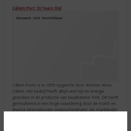
Cálem Port 10 Years Old
Cálem Porto is in 1859 opgericht door António Alves
Cálem. Het bedrijf heeft altijd veel tijd en energie
gestoken in de productie van kwalitatieve Port. Dit heeft
geresulteerd in een hoge waardering door de markt en
diverse internationale onderscheidingen. Als marktleider
in Portugal is er geen winkel te vinden die geen Cálem
Porto verkoopt. Eén van de bekendste blended ports is
de aged tawny. De leeftijd wordt in het Engels op het