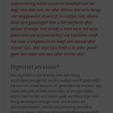
spijsvertering na de zwaarste maaltijd van de
dag? Hoe dan ook, de after dinner borrel is terug
van weggeweest en wordt inmiddels niet alleen
door opa genuttigd! Wat is het perfecte after
dinner drankje, hoe drinkt u hem en is het echt
goed voor uw spijsvertering? úw topSlijter heeft
het voor u uitgezocht en heeft een aantal after
dinner tips. Met deze tips heeft u in ieder geval
geen last meer van een after dinner dip!
Digestief als elixer?
Een digestief is een drankje met een hoog
alcoholpercentage dat na de maaltijd wordt gedronken.
Dit kunnen zowel likeuren als gedistilleerde dranken zijn,
maar ook port of hele zoete wijn. In vroeger tijden
dronk men na het avondeten vaak een likeur met een
hoog alcoholpercentage waar veel kruiden en
specerijen inzaten, om de spijsvertering een extra
boost te geven. Veel van deze kruidenlikeuren werden