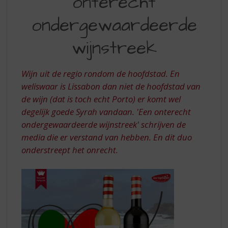
onterecht
S
p
UIT
ondergewaardeerde
r
EEN
i
wijnstreek
ONTERECHT
n
g
ONDERGEWAARDEERDE
n
Wijn uit de regio rondom de hoofdstad. En
WIJNSTREEK
a
weliswaar is Lissabon dan niet de hoofdstad van
a
r
de wijn (dat is toch echt Porto) er komt wel
d
degelijk goede Syrah vandaan. 'Een onterecht
e
ondergewaardeerde wijnstreek' schrijven de
n
media die er verstand van hebben. En dit duo
a
onderstreept het onrecht.
v
i
g
a
t
i
e