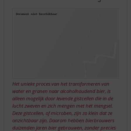
S
BROUWERIJ
p
r
i
n
g
n
a
a
r
d
e
n
a
Het unieke proces van het transformeren van
v
water en granen naar alcoholhoudend bier, is
i
alleen mogelijk door levende gistcellen die in de
g
a
lucht zweven en zich mengen met het mengsel.
t
Deze gistcellen, of microben, zijn zo klein dat ze
i
onzichtbaar zijn. Daarom hebben bierbrouwers
e
duizenden jaren bier gebrouwen, zonder precies