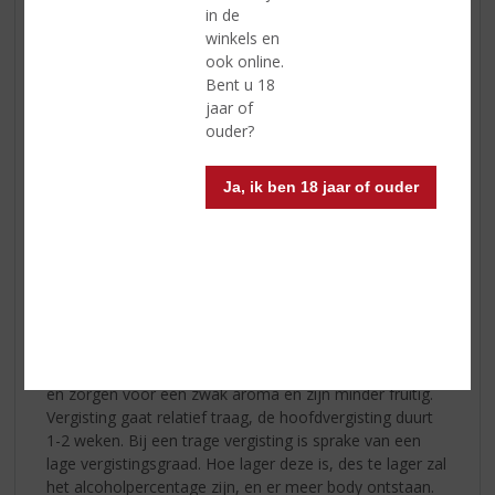
waardoor de smaak veel langer constant bleef. Deze
in de
techniek heeft de naam van de uitvinder gekregen,
winkels en
pasteuriseren. Deze uitvinding zorgde voor een
ook online.
revolutie bij de bierbrouwerijen. Door het verminderde
Bent u 18
risico op een zuur brouwsel durfden zelfs kleine
jaar of
familiebedrijfjes het aan om het groter aan te pakken
ouder?
en de productie van bier op te schroeven.
Ja, ik ben 18 jaar of ouder
Ondergist
Men spreek van ondergisting, wanneer de gistcellen
onder in de ketel actief zijn. Hier is de temperatuur
relatief laag. Ook bacteriën houden niet van lage
temperaturen, waardoor deze manier van gisting zorgt
voor een laag risico op infectie. Deze cellen worden
actief vanaf een temperatuur tussen de 2-12 °C. Ze zijn
het uitermate geschikt voor de productie van pilsbieren
en zorgen voor een zwak aroma en zijn minder fruitig.
Vergisting gaat relatief traag, de hoofdvergisting duurt
1-2 weken. Bij een trage vergisting is sprake van een
lage vergistingsgraad. Hoe lager deze is, des te lager zal
het alcoholpercentage zijn, en er meer body ontstaan.