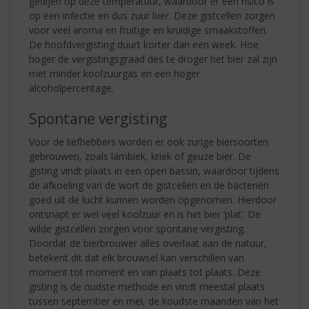
gedijen op deze temperatuur, waardoor er een risico is
op een infectie en dus zuur bier. Deze gistcellen zorgen
voor veel aroma en fruitige en kruidige smaakstoffen.
De hoofdvergisting duurt korter dan een week. Hoe
hoger de vergistingsgraad des te droger het bier zal zijn
met minder koolzuurgas en een hoger
alcoholpercentage.
Spontane vergisting
Voor de liefhebbers worden er ook zurige biersoorten
gebrouwen, zoals lambiek, kriek of geuze bier. De
gisting vindt plaats in een open bassin, waardoor tijdens
de afkoeling van de wort de gistcellen en de bacteriën
goed uit de lucht kunnen worden opgenomen. Hierdoor
ontsnapt er wel veel koolzuur en is het bier ‘plat’. De
wilde gistcellen zorgen voor spontane vergisting.
Doordat de bierbrouwer alles overlaat aan de natuur,
betekent dit dat elk brouwsel kan verschillen van
moment tot moment en van plaats tot plaats. Deze
gisting is de oudste methode en vindt meestal plaats
tussen september en mei, de koudste maanden van het