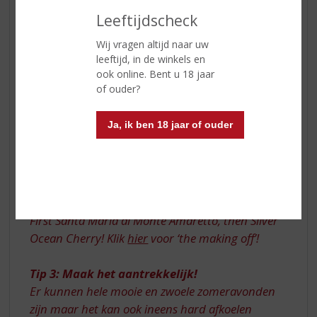
Leeftijdscheck
Wij vragen altijd naar uw
leeftijd, in de winkels en
ook online. Bent u 18 jaar
of ouder?
Ja, ik ben 18 jaar of ouder
First Santa Maria al Monte Amaretto, then Silver
Ocean Cherry! Klik
hier
voor ‘the making off’!
Tip 3: Maak het aantrekkelijk!
Er kunnen hele mooie en zwoele zomeravonden
zijn maar het kan ook ineens hard afkoelen