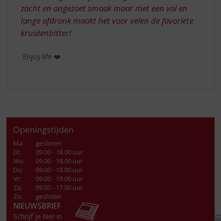
zacht en ongezoet smaak maar met een vol en
lange afdronk maakt het voor velen de favoriete
kruidenbitter!
Enjoy life ❤️
Openingstijden
Ma
:
gesloten
Di
:
09.00 - 18.00 uur
Wo
:
09.00 - 18.00 uur
Do
:
09.00 - 18.00 uur
Vr
:
09.00 - 19.00 uur
Za
:
09.00 - 17.00 uur
Zo:
gesloten
NIEUWSBRIEF
Schrijf je hier in