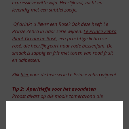
expressieve witte wijn. Heerlijk vol, zacht en
levendig met een subtiel zoetje.
Of drinkt u liever een Rose? Ook deze heeft Le
Prinze Zebra in haar serie wijnen.
Le Prince Zebra
Pinot-Grenache Rosé
, een prachtige lichtroze
rosé, die heerlijk geurt naar rode bessenjam. De
smaak is sappig en fris met tonen van rood fruit
en aalbessen.
Klik
hier
voor de hele serie Le Prince zebra wijnen!
Tip 2: Aperitiefje voor het avondeten
Proost alvast op die mooie zomeravond die
komen gaat met de…
Silver Ocean Cherry
+
Santa Maria al Monte Amaretto
. Deze nieuw
samengestelde Cocktail is een ‘must try' en
simpel om te maken!