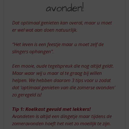
S
DIE
avonden!
p
MOOIE
r
ZOMERSE
i
Dat optimaal genieten kan overal, maar u moet
n
AVONDEN!
er wel wat aan doen natuurlijk.
g
n
a
“Het leven is een feestje maar u moet zelf de
a
slingers ophangen”.
r
d
Een mooie, oude tegelspreuk die nog altijd geldt.
e
Maar waar wij u maar al te graag bij willen
n
a
helpen. We hebben daarom 3 tips voor u zodat
v
dat ‘optimaal genieten van die zomerse avonden’
i
zo geregeld is!
g
a
Tip 1: Koelkast gevuld met lekkers!
t
i
Avondeten is altijd een dingetje maar tijdens de
e
zomeravonden hoeft het niet zo moeilijk te zijn.