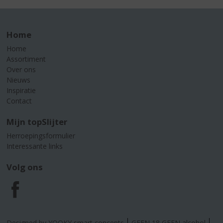
Home
Home
Assortiment
Over ons
Nieuws
Inspiratie
Contact
Mijn topSlijter
Herroepingsformulier
Interessante links
Volg ons
F
a
Designed by YOOKY smart concepts
GEEN 18 GEEN alcohol