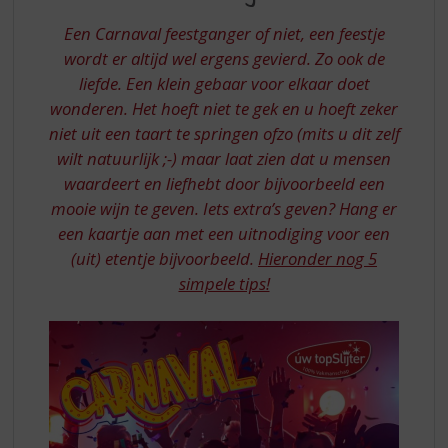
S
IS
p
Een Carnaval feestganger of niet, een feestje
SAMENZIJN
r
wordt er altijd wel ergens gevierd. Zo ook de
i
liefde. Een klein gebaar voor elkaar doet
n
wonderen. Het hoeft niet te gek en u hoeft zeker
g
n
niet uit een taart te springen ofzo (mits u dit zelf
a
wilt natuurlijk ;-) maar laat zien dat u mensen
a
waardeert en liefhebt door bijvoorbeeld een
r
mooie wijn te geven. Iets extra’s geven? Hang er
d
een kaartje aan met een uitnodiging voor een
e
n
(uit) etentje bijvoorbeeld.
Hieronder nog 5
a
simpele tips!
v
i
g
a
t
i
e