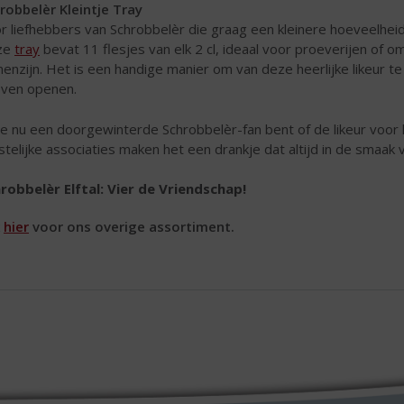
robbelèr Kleintje Tray
r liefhebbers van Schrobbelèr die graag een kleinere hoeveelheid
ze
tray
bevat 11 flesjes van elk 2 cl, ideaal voor proeverijen of o
enzijn. Het is een handige manier om van deze heerlijke likeur t
ven openen.
je nu een doorgewinterde Schrobbelèr-fan bent of de likeur voor 
stelijke associaties maken het een drankje dat altijd in de smaak v
robbelèr Elftal: Vier de Vriendschap!
k
hier
voor ons overige assortiment.