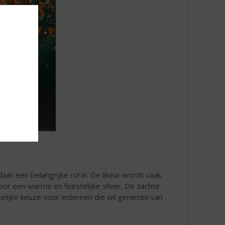
aar een belangrijke rol in. De likeur wordt vaak
voor een warme en feestelijke sfeer. De zachte
lijke keuze voor iedereen die wil genieten van