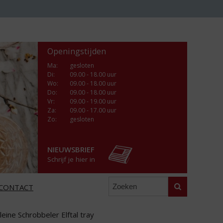
Openingstijden
Ma
:
gesloten
Di
:
09.00 - 18.00 uur
Wo
:
09.00 - 18.00 uur
Do
:
09.00 - 18.00 uur
Vr
:
09.00 - 19.00 uur
Za
:
09.00 - 17.00 uur
Zo:
gesloten
NIEUWSBRIEF
Schrijf je hier in
Zoeken
CONTACT
ine Schrobbeler Elftal tray