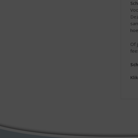
Sch
Voo
De
sam
hoe
Of 
fee
Sch
Kli