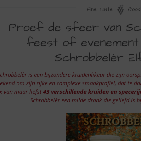
Fine Taste
Good 
ROEF
Proef de sfeer van Sc
E
feest of evenement 
FEER
AN
Schrobbelèr Elf
CHROBBELER
P
chrobbelèr is een bijzondere kruidenlikeur die zijn oorsp
LK
ekend om zijn rijke en complexe smaakprofiel, dat te d
x van maar liefst
43 verschillende kruiden en specerij
EEST
Schrobbelèr een milde drank die geliefd is bi
F
VENEMENT
ET
E