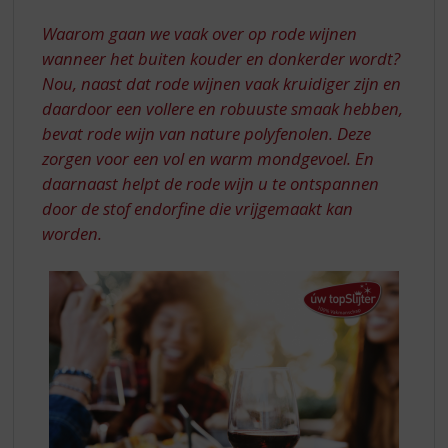
S
SUGGESTIES
p
Waarom gaan we vaak over op rode wijnen
r
wanneer het buiten kouder en donkerder wordt?
i
Nou, naast dat rode wijnen vaak kruidiger zijn en
n
daardoor een vollere en robuuste smaak hebben,
g
n
bevat rode wijn van nature polyfenolen. Deze
a
zorgen voor een vol en warm mondgevoel. En
a
daarnaast helpt de rode wijn u te ontspannen
r
door de stof endorfine die vrijgemaakt kan
d
worden.
e
n
a
v
i
g
a
t
i
e