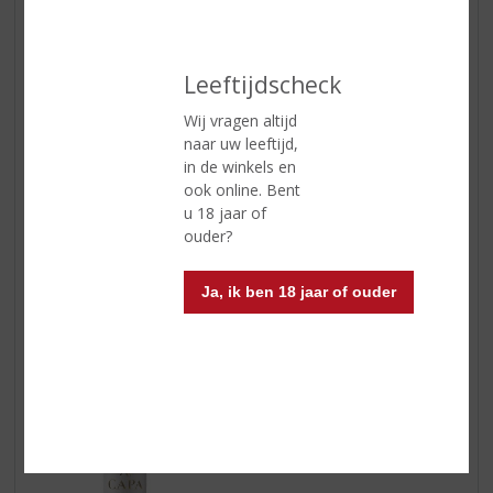
Leeftijdscheck
Capa Tempranillo | Spanje
Wij vragen altijd
Geur:
bramen, bosbessen en zwarte bessen; getoast
naar uw leeftijd,
hout en zoete specerijen met tonen van gebrande
in de winkels en
koffiebonen
ook online. Bent
Smaak:
donker en vol rijp fruit, kruidig met rijpe soepele
u 18 jaar of
tannines
ouder?
Afdronk:
een volle afdronk
Wijn-spijs:
lekker bij de meeste Spaanse en Italiaanse
Ja, ik ben 18 jaar of ouder
gerechten. Maar ook bij gebraden eend, gans en
lamsvlees