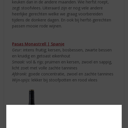
keuken dan in de andere maanden. Wie herfst roept,
zegt stoofvlees. Uiteraard zijn er nog vele andere
heerlijke gerechten welke we graag voorbereiden
tijdens de donkere dagen. En ook bij herfst-gerechten
passen mooie rode wijnen.
Pasas Monastrell | Spanje
Geur:
intens fruitig; kersen, bosbessen, zwarte bessen
en kruidig en getoast eikenhout
Smaak:
vol & rijp; pruimen en kersen, zwoel en sappig,
licht zoet met volle zachte tannines
Afdronk:
goede concentratie, zwoel en zachte tannines
Wijn-spijs:
lekker bij stoofpotten en rood vlees