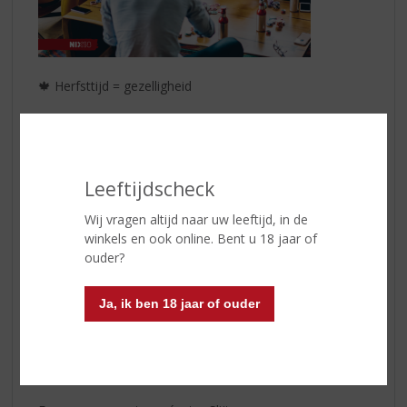
🍁 Herfsttijd = gezelligheid
De herfst is ook een mooi moment om het thuis weer
wat knusser te maken. Haal mooie nieuwe kleuren in
huis, ruim op een regenachtige zondagmiddag eens een
kast op (wellicht komen daar nog vergeten spelletjes
Leeftijdscheck
tevoorschijn die je later op de dag kunt gaan spelen) en
Wij vragen altijd naar uw leeftijd, in de
geef ruimte aan wat écht telt: genieten van de gezellige
winkels en ook online. Bent u 18 jaar of
momenten binnen, onder het genot van een lekker
ouder?
hapje en drankje, lekker in de stilte of in gezelschap van
vrienden en familie en wie weet met dat herontdekte
spelletje 😉
Ja, ik ben 18 jaar of ouder
Ontdek onze
herfstaanbiedingen
in de winkel of op
onze website – en geef het seizoen extra smaak en
kleur!