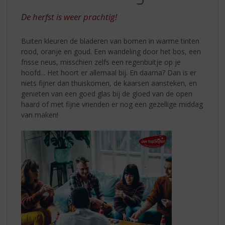
S
LUCHT,
p
De herfst is weer prachtig!
KLEUR
r
IN
i
Buiten kleuren de bladeren van bomen in warme tinten
n
HET
rood, oranje en goud. Een wandeling door het bos, een
g
frisse neus, misschien zelfs een regenbuitje op je
GLAS
n
hoofd... Het hoort er allemaal bij. En daarna? Dan is er
a
niets fijner dan thuiskomen, de kaarsen aansteken, en
a
genieten van een goed glas bij de gloed van de open
r
haard of met fijne vrienden er nog een gezellige middag
d
van maken!
e
n
a
v
i
g
a
t
i
e